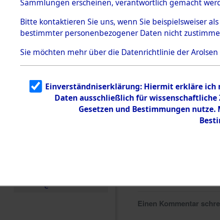
Sammlungen erscheinen, verantwortlich gemacht wer
Todesmärsche
5.3.1 Alliierte
Bitte
kontaktieren
Sie uns, wenn Sie beispielsweiser al
Erhebungen
bestimmter personenbezogener Daten nicht zustimme
zu
Todesmärsch
en
Sie möchten mehr über die Datenrichtlinie der Arolsen
5.3.2
Versuchte
Identifizierun
Einverständniserklärung: Hiermit erkläre ich
g
Daten ausschließlich für wissenschaftlich
5.3.3
Todesmärsch
Gesetzen und Bestimmungen nutze. Mi
e /
Best
Identifikation
unbekannter
Toter
5.3.5
Grabermittlu
ng /
Friedhofsplän
e
Einen Kommentar schr