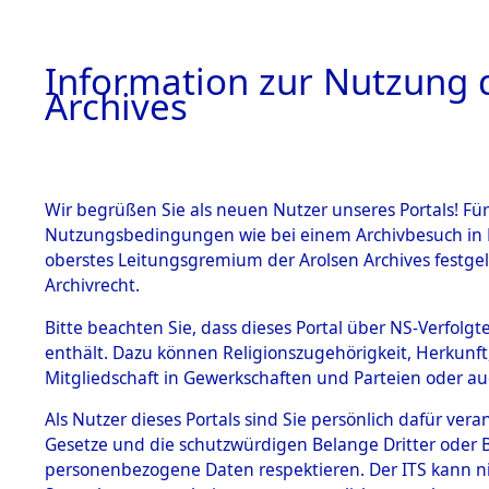
Information zur Nutzung d
Archives
HOME
BESTANDSBESCHREIBUNG
ARCHIVAL
Wir begrüßen Sie als neuen Nutzer unseres Portals! Für
Nutzungsbedingungen wie bei einem Archivbesuch in B
oberstes Leitungsgremium der Arolsen Archives festg
Archivrecht.
BESTÄNDE
Bitte beachten Sie, dass dieses Portal über NS-Verfolgte
Ermittlung
enthält. Dazu können Religionszugehörigkeit, Herkunf
Mitgliedschaft in Gewerkschaften und Parteien oder auc
1.
Taxöldern 
Inhaftierungsdoku
mente
Als Nutzer dieses Portals sind Sie persönlich dafür vera
(84605872
Gesetze und die schutzwürdigen Belange Dritter oder B
5. Verschiedenes
personenbezogene Daten respektieren. Der ITS kann nic
5.3