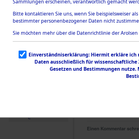
Sammlungen erscheinen, verantwortlich gemacht wer
Todesmärsche
5.3.1 Alliierte
Bitte
kontaktieren
Sie uns, wenn Sie beispielsweiser al
Erhebungen
bestimmter personenbezogener Daten nicht zustimme
zu
Todesmärsch
en
Sie möchten mehr über die Datenrichtlinie der Arolsen
5.3.2
Versuchte
Identifizierun
Einverständniserklärung: Hiermit erkläre ich
g
Daten ausschließlich für wissenschaftlich
5.3.3
Todesmärsch
Gesetzen und Bestimmungen nutze. Mi
e /
Best
Identifikation
unbekannter
Toter
5.3.5
Grabermittlu
ng /
Friedhofsplän
e
Einen Kommentar schr