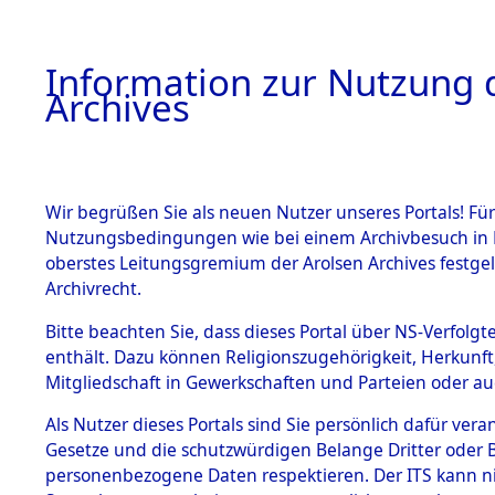
Information zur Nutzung d
Archives
HOME
BESTANDSBESCHREIBUNG
ARCHIVAL
Wir begrüßen Sie als neuen Nutzer unseres Portals! Für
Nutzungsbedingungen wie bei einem Archivbesuch in B
oberstes Leitungsgremium der Arolsen Archives festg
Archivrecht.
BESTÄNDE
Bitte beachten Sie, dass dieses Portal über NS-Verfolgte
Ermittlung
enthält. Dazu können Religionszugehörigkeit, Herkunf
Mitgliedschaft in Gewerkschaften und Parteien oder auc
1.
Taxöldern 
Inhaftierungsdoku
mente
Als Nutzer dieses Portals sind Sie persönlich dafür vera
(84605872
Gesetze und die schutzwürdigen Belange Dritter oder B
5. Verschiedenes
personenbezogene Daten respektieren. Der ITS kann nic
5.3