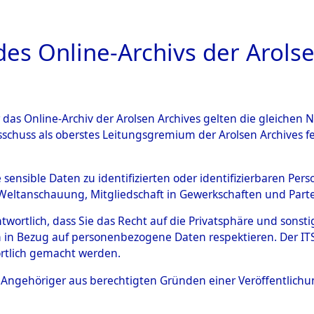
a
A
es Online-Archivs der Arolse
DIGITAL COLLEC
r das Online-Archiv der Arolsen Archives gelten die gleiche
ESCHREIBUNG
ARCHIVALE
ÜBERSICHT
BILD
sschuss als oberstes Leitungsgremium der Arolsen Archives 
en zu den Orten Taxöldern -
e sensible Daten zu identifizierten oder identifizierbaren Pe
Weltanschauung, Mitgliedschaft in Gewerkschaften und Partei
)
→
0046 (84606117)
antwortlich, dass Sie das Recht auf die Privatsphäre und sons
 in Bezug auf personenbezogene Daten respektieren. Der ITS k
rtlich gemacht werden.
0046 (84606117)
ls Angehöriger aus berechtigten Gründen einer Veröffentlic