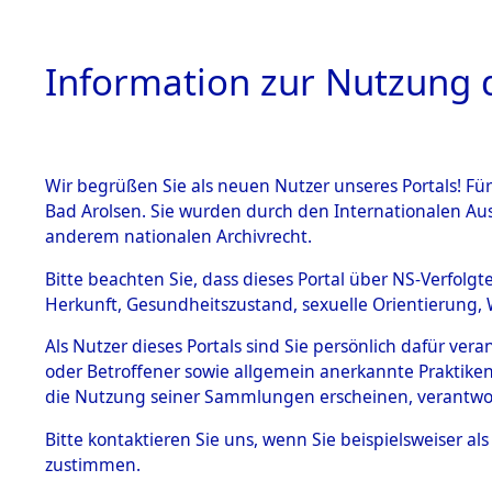
Information zur Nutzung d
Wir begrüßen Sie als neuen Nutzer unseres Portals! Fü
HOME
BESTANDSB
Bad Arolsen. Sie wurden durch den Internationalen Au
anderem nationalen Archivrecht.
BESTÄNDE
Ermittlung
Bitte beachten Sie, dass dieses Portal über NS-Verfolgt
Herkunft, Gesundheitszustand, sexuelle Orientierung, 
1.
(84606071
Inhaftierungsdoku
Als Nutzer dieses Portals sind Sie persönlich dafür ver
mente
oder Betroffener sowie allgemein anerkannte Praktiken
5. Verschiedenes
die Nutzung seiner Sammlungen erscheinen, verantwo
5.3
Bitte
kontaktieren
Sie uns, wenn Sie beispielsweiser a
Todesmärsche
zustimmen.
5.3.1 Alliierte
Erhebungen