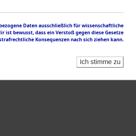
en zu den Orten Taxöldern - Waakirchen.
nbezogene Daten ausschließlich für wissenschaftliche
 ist bewusst, dass ein Verstoß gegen diese Gesetze
rafrechtliche Konsequenzen nach sich ziehen kann.
Ich stimme zu