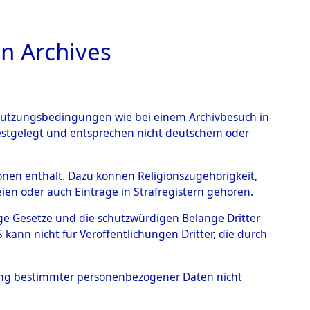
n Archives
TIONS ONLINE
n Nutzungsbedingungen wie bei einem Archivbesuch in
festgelegt und entsprechen nicht deutschem oder
 Waakirchen.
→
0002
rsonen enthält. Dazu können Religionszugehörigkeit,
en oder auch Einträge in Strafregistern gehören.
tige Gesetze und die schutzwürdigen Belange Dritter
ann nicht für Veröffentlichungen Dritter, die durch
hung bestimmter personenbezogener Daten nicht