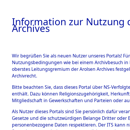
Information zur Nutzung d
Archives
HOME
BESTANDSBESCHREIBUNG
ARCHIVAL
Wir begrüßen Sie als neuen Nutzer unseres Portals! Für
Nutzungsbedingungen wie bei einem Archivbesuch in B
oberstes Leitungsgremium der Arolsen Archives festg
Archivrecht.
BESTÄNDE
Bitte beachten Sie, dass dieses Portal über NS-Verfolgte
Ermittlung
enthält. Dazu können Religionszugehörigkeit, Herkunf
Mitgliedschaft in Gewerkschaften und Parteien oder auc
1.
Taxöldern 
Inhaftierungsdoku
mente
Als Nutzer dieses Portals sind Sie persönlich dafür vera
(84606071
Gesetze und die schutzwürdigen Belange Dritter oder B
5. Verschiedenes
personenbezogene Daten respektieren. Der ITS kann nic
5.3