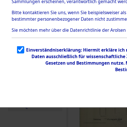
Sammlungen erscheinen, verantwortlich gemacht wer
Todesmärsche
5.3.1 Alliierte
Bitte
kontaktieren
Sie uns, wenn Sie beispielsweiser al
Erhebungen
bestimmter personenbezogener Daten nicht zustimme
zu
Todesmärsch
en
Sie möchten mehr über die Datenrichtlinie der Arolsen
5.3.2
Versuchte
Identifizierun
Einverständniserklärung: Hiermit erkläre ich
g
Daten ausschließlich für wissenschaftlich
5.3.3
Todesmärsch
Gesetzen und Bestimmungen nutze. Mi
e /
Best
Identifikation
unbekannter
Toter
5.3.5
Grabermittlu
ng /
Friedhofsplän
e