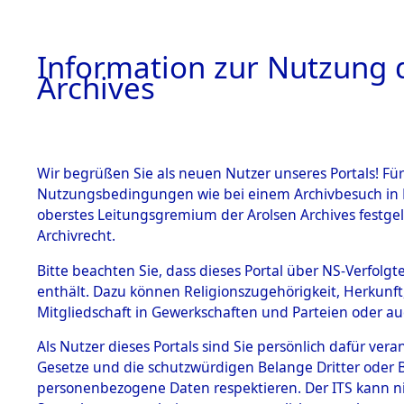
Information zur Nutzung d
Archives
HOME
BESTANDSBESCHREIBUNG
ARCHIVAL
Wir begrüßen Sie als neuen Nutzer unseres Portals! Für
Nutzungsbedingungen wie bei einem Archivbesuch in B
oberstes Leitungsgremium der Arolsen Archives festg
Archivrecht.
BESTÄNDE
Bitte beachten Sie, dass dieses Portal über NS-Verfolgte
Ermittlung
enthält. Dazu können Religionszugehörigkeit, Herkunf
Mitgliedschaft in Gewerkschaften und Parteien oder auc
1.
Taxöldern 
Inhaftierungsdoku
mente
Als Nutzer dieses Portals sind Sie persönlich dafür vera
(84606071
Gesetze und die schutzwürdigen Belange Dritter oder B
5. Verschiedenes
personenbezogene Daten respektieren. Der ITS kann nic
5.3