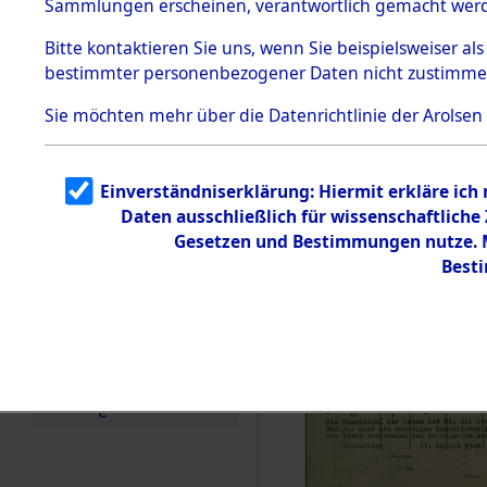
Sammlungen erscheinen, verantwortlich gemacht wer
Todesmärsche
5.3.1 Alliierte
Bitte
kontaktieren
Sie uns, wenn Sie beispielsweiser al
Erhebungen
bestimmter personenbezogener Daten nicht zustimme
zu
Todesmärsch
en
Sie möchten mehr über die Datenrichtlinie der Arolsen
5.3.2
Versuchte
Identifizierun
Einverständniserklärung: Hiermit erkläre ich
g
Daten ausschließlich für wissenschaftlich
5.3.3
Todesmärsch
Gesetzen und Bestimmungen nutze. Mi
e /
Best
Identifikation
unbekannter
Toter
5.3.5
Grabermittlu
ng /
Friedhofsplän
e