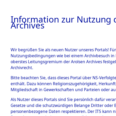
Information zur Nutzung d
Archives
HOME
BESTANDSBESCHREIBUNG
ARCHIVAL
Wir begrüßen Sie als neuen Nutzer unseres Portals! Für
Nutzungsbedingungen wie bei einem Archivbesuch in B
oberstes Leitungsgremium der Arolsen Archives festg
Archivrecht.
BESTÄNDE
Bitte beachten Sie, dass dieses Portal über NS-Verfolgte
Ermittlung
enthält. Dazu können Religionszugehörigkeit, Herkunf
Mitgliedschaft in Gewerkschaften und Parteien oder auc
1.
Taxöldern 
Inhaftierungsdoku
mente
Als Nutzer dieses Portals sind Sie persönlich dafür vera
(84606071
Gesetze und die schutzwürdigen Belange Dritter oder B
5. Verschiedenes
personenbezogene Daten respektieren. Der ITS kann nic
5.3