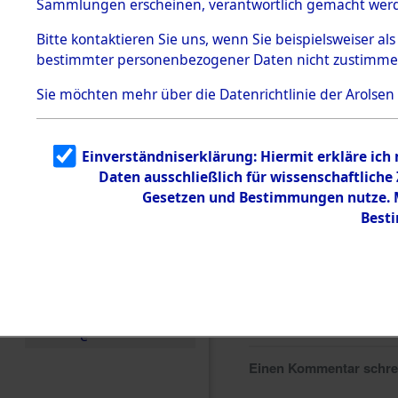
Sammlungen erscheinen, verantwortlich gemacht wer
Todesmärsche
5.3.1 Alliierte
Bitte
kontaktieren
Sie uns, wenn Sie beispielsweiser al
Erhebungen
bestimmter personenbezogener Daten nicht zustimme
zu
Todesmärsch
en
Sie möchten mehr über die Datenrichtlinie der Arolsen
5.3.2
Versuchte
Identifizierun
Einverständniserklärung: Hiermit erkläre ich
g
Daten ausschließlich für wissenschaftlich
5.3.3
Todesmärsch
Gesetzen und Bestimmungen nutze. Mi
e /
Best
Identifikation
unbekannter
Toter
5.3.5
Grabermittlu
ng /
Friedhofsplän
e
Einen Kommentar schr