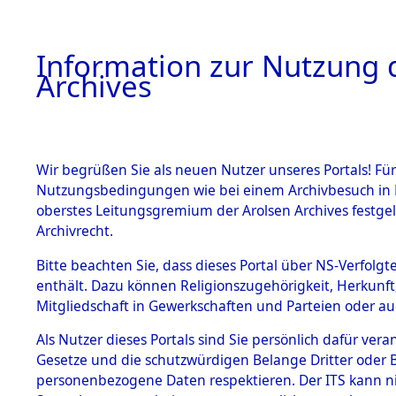
Information zur Nutzung d
Archives
HOME
BESTANDSBESCHREIBUNG
ARCHIVAL
Wir begrüßen Sie als neuen Nutzer unseres Portals! Für
Nutzungsbedingungen wie bei einem Archivbesuch in B
oberstes Leitungsgremium der Arolsen Archives festg
Archivrecht.
BESTÄNDE
Bitte beachten Sie, dass dieses Portal über NS-Verfolgte
Ermittlung
enthält. Dazu können Religionszugehörigkeit, Herkunf
Mitgliedschaft in Gewerkschaften und Parteien oder auc
1.
Taxöldern 
Inhaftierungsdoku
mente
Als Nutzer dieses Portals sind Sie persönlich dafür vera
(84606071
Gesetze und die schutzwürdigen Belange Dritter oder B
5. Verschiedenes
personenbezogene Daten respektieren. Der ITS kann nic
5.3