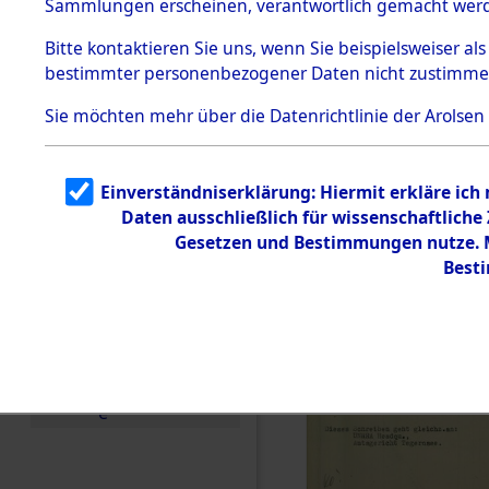
Sammlungen erscheinen, verantwortlich gemacht wer
Todesmärsche
5.3.1 Alliierte
Bitte
kontaktieren
Sie uns, wenn Sie beispielsweiser al
Erhebungen
bestimmter personenbezogener Daten nicht zustimme
zu
Todesmärsch
en
Sie möchten mehr über die Datenrichtlinie der Arolsen
5.3.2
Versuchte
Identifizierun
Einverständniserklärung: Hiermit erkläre ich
g
Daten ausschließlich für wissenschaftlich
5.3.3
Todesmärsch
Gesetzen und Bestimmungen nutze. Mi
e /
Best
Identifikation
unbekannter
Toter
5.3.5
Grabermittlu
ng /
Friedhofsplän
e