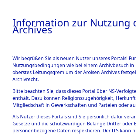
Information zur Nutzung d
Archives
HOME
BESTANDSBESCHREIBUNG
ARCHIVAL
Wir begrüßen Sie als neuen Nutzer unseres Portals! Für
Nutzungsbedingungen wie bei einem Archivbesuch in B
oberstes Leitungsgremium der Arolsen Archives festg
Archivrecht.
BESTÄNDE
Bitte beachten Sie, dass dieses Portal über NS-Verfolgte
Ermittlung
enthält. Dazu können Religionszugehörigkeit, Herkunf
Mitgliedschaft in Gewerkschaften und Parteien oder auc
1.
Wallersdor
Inhaftierungsdoku
mente
Als Nutzer dieses Portals sind Sie persönlich dafür vera
0001 (846
Gesetze und die schutzwürdigen Belange Dritter oder B
5. Verschiedenes
personenbezogene Daten respektieren. Der ITS kann nic
5.3