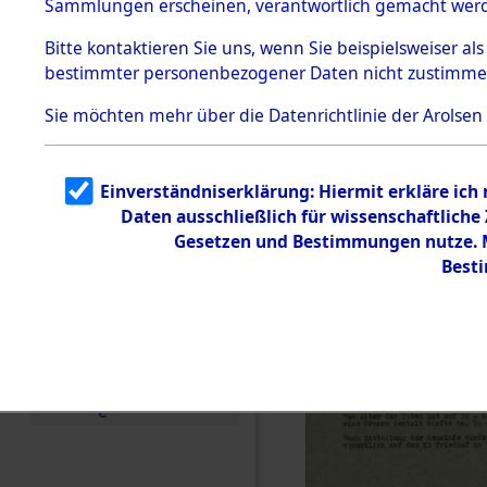
(84606258
Sammlungen erscheinen, verantwortlich gemacht wer
Todesmärsche
5.3.1 Alliierte
Bitte
kontaktieren
Sie uns, wenn Sie beispielsweiser al
Erhebungen
bestimmter personenbezogener Daten nicht zustimme
zu
Todesmärsch
en
Sie möchten mehr über die Datenrichtlinie der Arolsen
5.3.2
Versuchte
Identifizierun
Einverständniserklärung: Hiermit erkläre ich
g
Daten ausschließlich für wissenschaftlich
5.3.3
Todesmärsch
Gesetzen und Bestimmungen nutze. Mi
e /
Best
Identifikation
unbekannter
Toter
5.3.5
Grabermittlu
ng /
Friedhofsplän
e