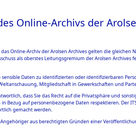
a
A
es Online-Archivs der Arolse
DIGITAL COLLEC
r das Online-Archiv der Arolsen Archives gelten die gleiche
ESCHREIBUNG
ARCHIVALE
ÜBERSICHT
BILD
sschuss als oberstes Leitungsgremium der Arolsen Archives 
en zu den Orten Wallersdorf 
e sensible Daten zu identifizierten oder identifizierbaren Pe
Weltanschauung, Mitgliedschaft in Gewerkschaften und Partei
06251)
→
0008 (84606260)
antwortlich, dass Sie das Recht auf die Privatsphäre und sons
 in Bezug auf personenbezogene Daten respektieren. Der ITS k
rtlich gemacht werden.
0008 (84606260)
ls Angehöriger aus berechtigten Gründen einer Veröffentlic