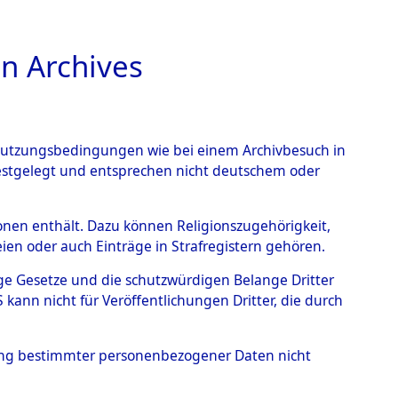
n Archives
TIONS ONLINE
n Nutzungsbedingungen wie bei einem Archivbesuch in
festgelegt und entsprechen nicht deutschem oder
– Linz an der Donau.
→
rsonen enthält. Dazu können Religionszugehörigkeit,
en oder auch Einträge in Strafregistern gehören.
tige Gesetze und die schutzwürdigen Belange Dritter
ann nicht für Veröffentlichungen Dritter, die durch
hung bestimmter personenbezogener Daten nicht