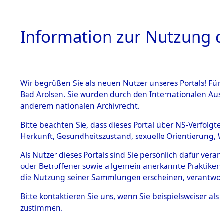
Information zur Nutzung d
Wir begrüßen Sie als neuen Nutzer unseres Portals! Fü
HOME
BESTANDSB
Bad Arolsen. Sie wurden durch den Internationalen Au
anderem nationalen Archivrecht.
BESTÄNDE
Ermittlung
Bitte beachten Sie, dass dieses Portal über NS-Verfolgt
Herkunft, Gesundheitszustand, sexuelle Orientierung, 
1.
0001 (846
Inhaftierungsdoku
Als Nutzer dieses Portals sind Sie persönlich dafür ver
mente
oder Betroffener sowie allgemein anerkannte Praktiken
5. Verschiedenes
die Nutzung seiner Sammlungen erscheinen, verantwo
5.3
Bitte
kontaktieren
Sie uns, wenn Sie beispielsweiser a
Todesmärsche
zustimmen.
5.3.1 Alliierte
Erhebungen