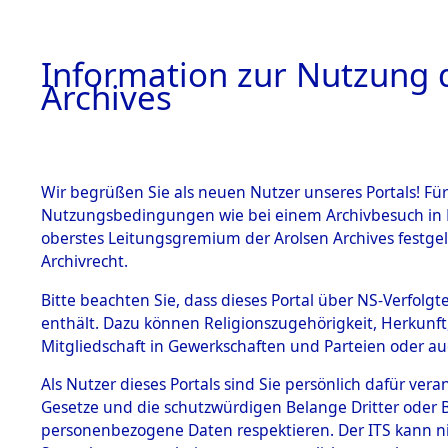
Information zur Nutzung d
Archives
HOME
BESTANDSBESCHREIBUNG
ARCHIVAL
Wir begrüßen Sie als neuen Nutzer unseres Portals! Für
Nutzungsbedingungen wie bei einem Archivbesuch in B
oberstes Leitungsgremium der Arolsen Archives festg
Archivrecht.
BESTÄNDE
Bitte beachten Sie, dass dieses Portal über NS-Verfolgte
Ermittlung
enthält. Dazu können Religionszugehörigkeit, Herkunf
Mitgliedschaft in Gewerkschaften und Parteien oder auc
1.
Wallersdor
Inhaftierungsdoku
mente
Als Nutzer dieses Portals sind Sie persönlich dafür vera
0001 (846
Gesetze und die schutzwürdigen Belange Dritter oder B
5. Verschiedenes
personenbezogene Daten respektieren. Der ITS kann nic
5.3