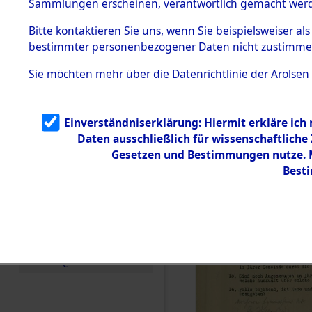
(84606273
Sammlungen erscheinen, verantwortlich gemacht wer
Todesmärsche
5.3.1 Alliierte
Bitte
kontaktieren
Sie uns, wenn Sie beispielsweiser al
Erhebungen
bestimmter personenbezogener Daten nicht zustimme
zu
Todesmärsch
en
Sie möchten mehr über die Datenrichtlinie der Arolsen
5.3.2
Versuchte
Identifizierun
Einverständniserklärung: Hiermit erkläre ich
g
Daten ausschließlich für wissenschaftlich
5.3.3
Todesmärsch
Gesetzen und Bestimmungen nutze. Mi
e /
Best
Identifikation
unbekannter
Toter
5.3.5
Grabermittlu
ng /
Friedhofsplän
e