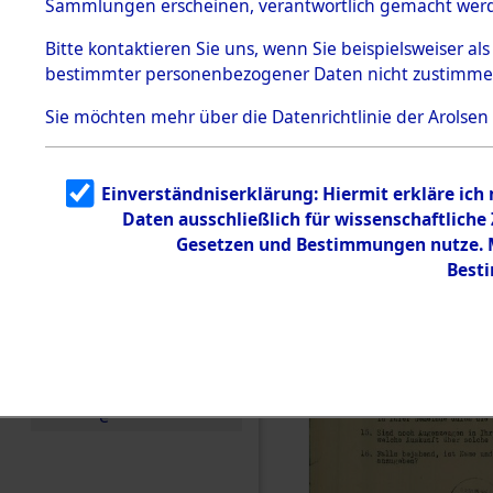
(84606279
Sammlungen erscheinen, verantwortlich gemacht wer
Todesmärsche
5.3.1 Alliierte
Bitte
kontaktieren
Sie uns, wenn Sie beispielsweiser al
Erhebungen
bestimmter personenbezogener Daten nicht zustimme
zu
Todesmärsch
en
Sie möchten mehr über die Datenrichtlinie der Arolsen
5.3.2
Versuchte
Identifizierun
Einverständniserklärung: Hiermit erkläre ich
g
Daten ausschließlich für wissenschaftlich
5.3.3
Todesmärsch
Gesetzen und Bestimmungen nutze. Mi
e /
Best
Identifikation
unbekannter
Toter
5.3.5
Grabermittlu
ng /
Friedhofsplän
e