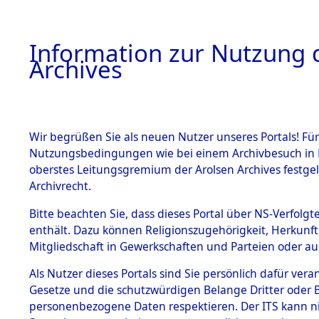
Information zur Nutzung d
Archives
HOME
BESTANDSBESCHREIBUNG
ARCHIVAL
Wir begrüßen Sie als neuen Nutzer unseres Portals! Für
Nutzungsbedingungen wie bei einem Archivbesuch in B
oberstes Leitungsgremium der Arolsen Archives festg
Archivrecht.
BESTÄNDE
Bitte beachten Sie, dass dieses Portal über NS-Verfolgte
Ermittlung
enthält. Dazu können Religionszugehörigkeit, Herkunf
Mitgliedschaft in Gewerkschaften und Parteien oder auc
1.
Wallersdor
Inhaftierungsdoku
mente
Als Nutzer dieses Portals sind Sie persönlich dafür vera
0001 (846
Gesetze und die schutzwürdigen Belange Dritter oder B
5. Verschiedenes
personenbezogene Daten respektieren. Der ITS kann nic
5.3