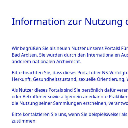
Information zur Nutzung d
Wir begrüßen Sie als neuen Nutzer unseres Portals! Fü
HOME
BESTANDSB
Bad Arolsen. Sie wurden durch den Internationalen Au
anderem nationalen Archivrecht.
BESTÄNDE
Ermittlung
Bitte beachten Sie, dass dieses Portal über NS-Verfolgt
Herkunft, Gesundheitszustand, sexuelle Orientierung, 
1.
0001 (846
Inhaftierungsdoku
Als Nutzer dieses Portals sind Sie persönlich dafür ver
mente
oder Betroffener sowie allgemein anerkannte Praktiken
5. Verschiedenes
die Nutzung seiner Sammlungen erscheinen, verantwo
5.3
Bitte
kontaktieren
Sie uns, wenn Sie beispielsweiser a
Todesmärsche
zustimmen.
5.3.1 Alliierte
Erhebungen