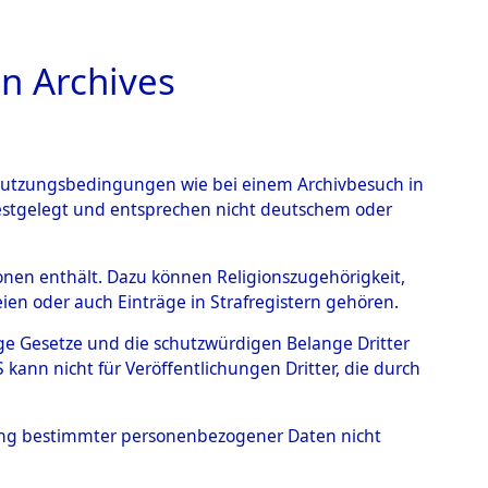
n Archives
TIONS ONLINE
n Nutzungsbedingungen wie bei einem Archivbesuch in
festgelegt und entsprechen nicht deutschem oder
– Linz an der Donau.
→
rsonen enthält. Dazu können Religionszugehörigkeit,
en oder auch Einträge in Strafregistern gehören.
tige Gesetze und die schutzwürdigen Belange Dritter
ann nicht für Veröffentlichungen Dritter, die durch
hung bestimmter personenbezogener Daten nicht