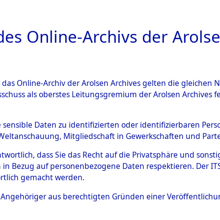
a
A
es Online-Archivs der Arolse
DIGITAL COLLEC
r das Online-Archiv der Arolsen Archives gelten die gleiche
ESCHREIBUNG
ARCHIVALE
ÜBERSICHT
BILD
sschuss als oberstes Leitungsgremium der Arolsen Archives 
en zu den Orten Wallersdorf 
e sensible Daten zu identifizierten oder identifizierbaren Pe
Weltanschauung, Mitgliedschaft in Gewerkschaften und Partei
06251)
→
0058 (84606310)
antwortlich, dass Sie das Recht auf die Privatsphäre und sons
 in Bezug auf personenbezogene Daten respektieren. Der ITS k
rtlich gemacht werden.
0058 (84606310)
ls Angehöriger aus berechtigten Gründen einer Veröffentlic