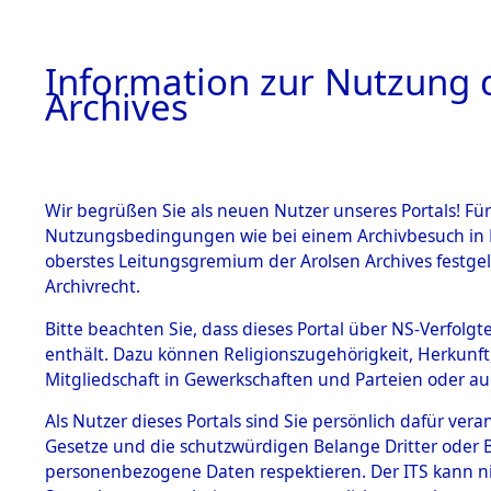
Information zur Nutzung d
Archives
HOME
BESTANDSBESCHREIBUNG
ARCHIVAL
Wir begrüßen Sie als neuen Nutzer unseres Portals! Für
Nutzungsbedingungen wie bei einem Archivbesuch in B
oberstes Leitungsgremium der Arolsen Archives festg
Archivrecht.
BESTÄNDE
Bitte beachten Sie, dass dieses Portal über NS-Verfolgte
Ermittlung
enthält. Dazu können Religionszugehörigkeit, Herkunf
Mitgliedschaft in Gewerkschaften und Parteien oder auc
1.
Wallersdor
Inhaftierungsdoku
mente
Als Nutzer dieses Portals sind Sie persönlich dafür vera
0001 (846
Gesetze und die schutzwürdigen Belange Dritter oder B
5. Verschiedenes
personenbezogene Daten respektieren. Der ITS kann nic
5.3