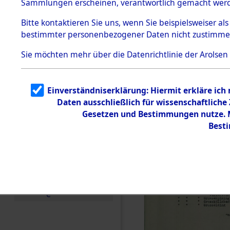
(84606319
Sammlungen erscheinen, verantwortlich gemacht wer
Todesmärsche
5.3.1 Alliierte
Bitte
kontaktieren
Sie uns, wenn Sie beispielsweiser al
Erhebungen
bestimmter personenbezogener Daten nicht zustimme
zu
Todesmärsch
en
Sie möchten mehr über die Datenrichtlinie der Arolsen
5.3.2
Versuchte
Identifizierun
Einverständniserklärung: Hiermit erkläre ich
g
Daten ausschließlich für wissenschaftlich
5.3.3
Todesmärsch
Gesetzen und Bestimmungen nutze. Mi
e /
Best
Identifikation
unbekannter
Toter
5.3.5
Grabermittlu
ng /
Friedhofsplän
e