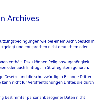
n Archives
TIONS ONLINE
n Nutzungsbedingungen wie bei einem Archivbesuch in
festgelegt und entsprechen nicht deutschem oder
– Linz an der Donau.
→
rsonen enthält. Dazu können Religionszugehörigkeit,
en oder auch Einträge in Strafregistern gehören.
tige Gesetze und die schutzwürdigen Belange Dritter
ann nicht für Veröffentlichungen Dritter, die durch
hung bestimmter personenbezogener Daten nicht