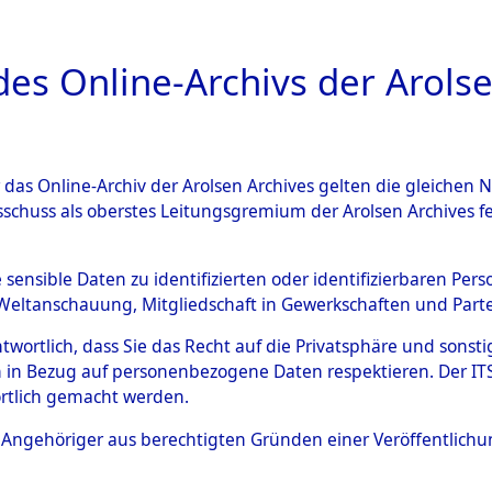
a
A
es Online-Archivs der Arolse
DIGITAL COLLEC
r das Online-Archiv der Arolsen Archives gelten die gleiche
ESCHREIBUNG
ARCHIVALE
ÜBERSICHT
BILD
sschuss als oberstes Leitungsgremium der Arolsen Archives 
en zu den Orten Wallersdorf 
e sensible Daten zu identifizierten oder identifizierbaren Pe
Weltanschauung, Mitgliedschaft in Gewerkschaften und Partei
06251)
→
0097 (84606349)
antwortlich, dass Sie das Recht auf die Privatsphäre und sons
 in Bezug auf personenbezogene Daten respektieren. Der ITS k
rtlich gemacht werden.
0097 (84606349)
ls Angehöriger aus berechtigten Gründen einer Veröffentlic