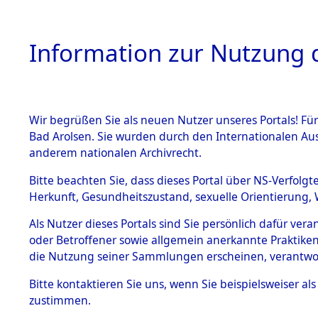
Information zur Nutzung d
Wir begrüßen Sie als neuen Nutzer unseres Portals! Fü
HOME
BESTANDSB
Bad Arolsen. Sie wurden durch den Internationalen Au
anderem nationalen Archivrecht.
BESTÄNDE
Ermittlung
Bitte beachten Sie, dass dieses Portal über NS-Verfolgt
Herkunft, Gesundheitszustand, sexuelle Orientierung, 
1.
0001 (846
Inhaftierungsdoku
Als Nutzer dieses Portals sind Sie persönlich dafür ver
mente
oder Betroffener sowie allgemein anerkannte Praktiken
5. Verschiedenes
die Nutzung seiner Sammlungen erscheinen, verantwo
5.3
Bitte
kontaktieren
Sie uns, wenn Sie beispielsweiser a
Todesmärsche
zustimmen.
5.3.1 Alliierte
Erhebungen