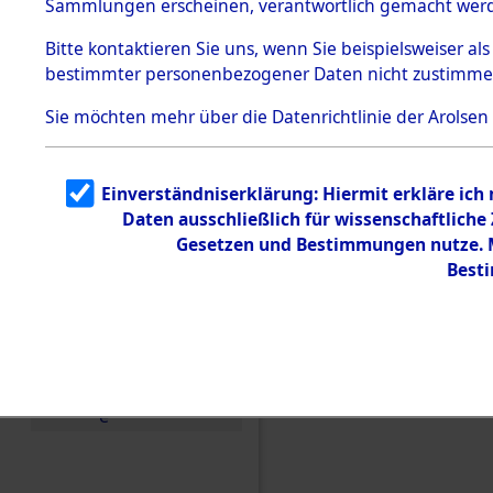
(84606351
Sammlungen erscheinen, verantwortlich gemacht wer
Todesmärsche
5.3.1 Alliierte
Bitte
kontaktieren
Sie uns, wenn Sie beispielsweiser al
Erhebungen
bestimmter personenbezogener Daten nicht zustimme
zu
Todesmärsch
en
Sie möchten mehr über die Datenrichtlinie der Arolsen
5.3.2
Versuchte
Identifizierun
Einverständniserklärung: Hiermit erkläre ich
g
Daten ausschließlich für wissenschaftlich
5.3.3
Todesmärsch
Gesetzen und Bestimmungen nutze. Mi
e /
Best
Identifikation
unbekannter
Toter
5.3.5
Grabermittlu
ng /
Friedhofsplän
e