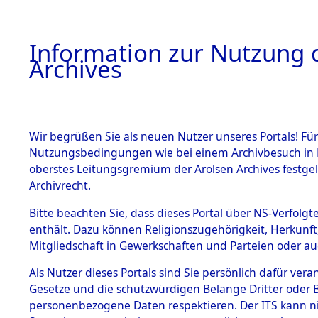
Information zur Nutzung d
Archives
HOME
BESTANDSBESCHREIBUNG
ARCHIVAL
Wir begrüßen Sie als neuen Nutzer unseres Portals! Für
Nutzungsbedingungen wie bei einem Archivbesuch in B
oberstes Leitungsgremium der Arolsen Archives festg
Archivrecht.
BESTÄNDE
Bitte beachten Sie, dass dieses Portal über NS-Verfolgte
Ermittlung
enthält. Dazu können Religionszugehörigkeit, Herkunf
Mitgliedschaft in Gewerkschaften und Parteien oder auc
1.
Wallersdor
Inhaftierungsdoku
mente
Als Nutzer dieses Portals sind Sie persönlich dafür vera
0001 (846
Gesetze und die schutzwürdigen Belange Dritter oder B
5. Verschiedenes
personenbezogene Daten respektieren. Der ITS kann nic
5.3