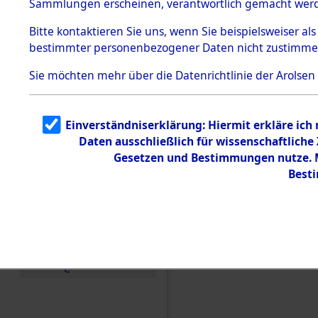
(84606354
Sammlungen erscheinen, verantwortlich gemacht wer
Todesmärsche
5.3.1 Alliierte
Bitte
kontaktieren
Sie uns, wenn Sie beispielsweiser al
Erhebungen
bestimmter personenbezogener Daten nicht zustimme
zu
Todesmärsch
en
Sie möchten mehr über die Datenrichtlinie der Arolsen
5.3.2
Versuchte
Identifizierun
Einverständniserklärung: Hiermit erkläre ich
g
Daten ausschließlich für wissenschaftlich
5.3.3
Todesmärsch
Gesetzen und Bestimmungen nutze. Mi
e /
Best
Identifikation
unbekannter
Toter
5.3.5
Grabermittlu
ng /
Friedhofsplän
e