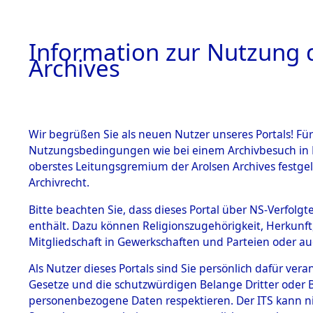
Information zur Nutzung d
Archives
HOME
BESTANDSBESCHREIBUNG
ARCHIVAL
Wir begrüßen Sie als neuen Nutzer unseres Portals! Für
Nutzungsbedingungen wie bei einem Archivbesuch in B
oberstes Leitungsgremium der Arolsen Archives festg
Archivrecht.
BESTÄNDE
Bitte beachten Sie, dass dieses Portal über NS-Verfolgte
Ermittlung
enthält. Dazu können Religionszugehörigkeit, Herkunf
Mitgliedschaft in Gewerkschaften und Parteien oder auc
1.
Wallersdor
Inhaftierungsdoku
mente
Als Nutzer dieses Portals sind Sie persönlich dafür vera
0001 (846
Gesetze und die schutzwürdigen Belange Dritter oder B
5. Verschiedenes
personenbezogene Daten respektieren. Der ITS kann nic
5.3