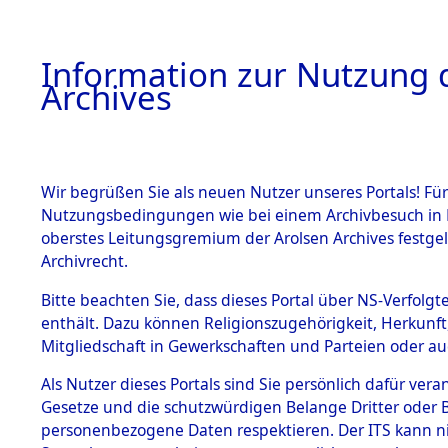
Information zur Nutzung d
Archives
HOME
BESTANDSBESCHREIBUNG
ARCHIVAL
Wir begrüßen Sie als neuen Nutzer unseres Portals! Für
Nutzungsbedingungen wie bei einem Archivbesuch in B
oberstes Leitungsgremium der Arolsen Archives festg
Archivrecht.
BESTÄNDE
Bitte beachten Sie, dass dieses Portal über NS-Verfolgte
Ermittlung
enthält. Dazu können Religionszugehörigkeit, Herkunf
Mitgliedschaft in Gewerkschaften und Parteien oder auc
1.
Wallersdor
Inhaftierungsdoku
mente
Als Nutzer dieses Portals sind Sie persönlich dafür vera
0001 (846
Gesetze und die schutzwürdigen Belange Dritter oder B
5. Verschiedenes
personenbezogene Daten respektieren. Der ITS kann nic
5.3