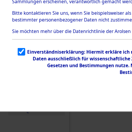
(84606370
Sammlungen erscheinen, verantwortlich gemacht wer
Todesmärsche
5.3.1 Alliierte
Bitte
kontaktieren
Sie uns, wenn Sie beispielsweiser al
Erhebungen
bestimmter personenbezogener Daten nicht zustimme
zu
Todesmärsch
en
Sie möchten mehr über die Datenrichtlinie der Arolsen
5.3.2
Versuchte
Identifizierun
Einverständniserklärung: Hiermit erkläre ich
g
Daten ausschließlich für wissenschaftlich
5.3.3
Todesmärsch
Gesetzen und Bestimmungen nutze. Mi
e /
Best
Identifikation
unbekannter
Toter
5.3.5
Grabermittlu
ng /
Friedhofsplän
e