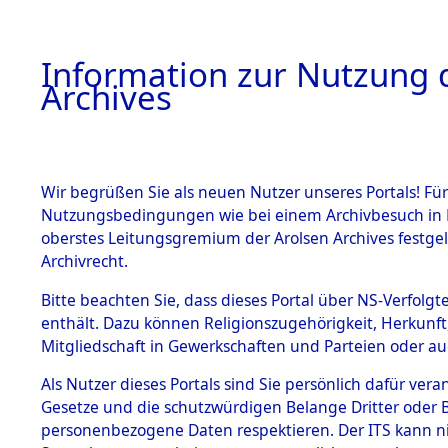
Information zur Nutzung d
Archives
HOME
BESTANDSBESCHREIBUNG
ARCHIVAL
Wir begrüßen Sie als neuen Nutzer unseres Portals! Für
Nutzungsbedingungen wie bei einem Archivbesuch in B
oberstes Leitungsgremium der Arolsen Archives festg
Archivrecht.
BESTÄNDE
Bitte beachten Sie, dass dieses Portal über NS-Verfolgte
Ermittlung
enthält. Dazu können Religionszugehörigkeit, Herkunf
Mitgliedschaft in Gewerkschaften und Parteien oder auc
1.
Wallersdor
Inhaftierungsdoku
mente
Als Nutzer dieses Portals sind Sie persönlich dafür vera
0001 (846
Gesetze und die schutzwürdigen Belange Dritter oder B
5. Verschiedenes
personenbezogene Daten respektieren. Der ITS kann nic
5.3