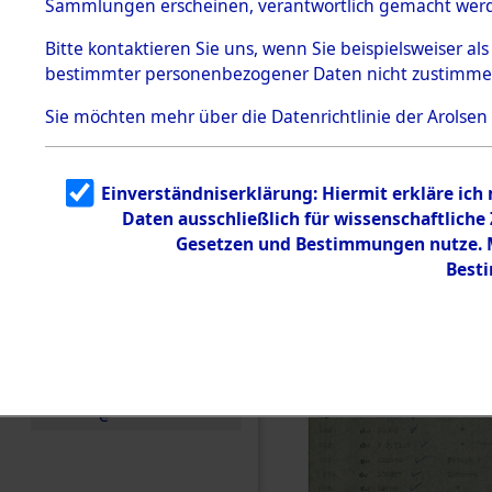
(84606414
Sammlungen erscheinen, verantwortlich gemacht wer
Todesmärsche
5.3.1 Alliierte
Bitte
kontaktieren
Sie uns, wenn Sie beispielsweiser al
Erhebungen
bestimmter personenbezogener Daten nicht zustimme
zu
Todesmärsch
en
Sie möchten mehr über die Datenrichtlinie der Arolsen
5.3.2
Versuchte
Identifizierun
Einverständniserklärung: Hiermit erkläre ich
g
Daten ausschließlich für wissenschaftlich
5.3.3
Todesmärsch
Gesetzen und Bestimmungen nutze. Mi
e /
Best
Identifikation
unbekannter
Toter
5.3.5
Grabermittlu
ng /
Friedhofsplän
e