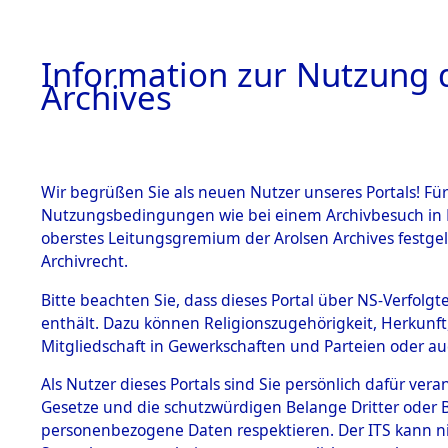
Information zur Nutzung d
Archives
HOME
BESTANDSBESCHREIBUNG
ARCHIVAL
Wir begrüßen Sie als neuen Nutzer unseres Portals! Für
Nutzungsbedingungen wie bei einem Archivbesuch in B
oberstes Leitungsgremium der Arolsen Archives festg
Archivrecht.
BESTÄNDE
Bitte beachten Sie, dass dieses Portal über NS-Verfolgte
Ermittlung
enthält. Dazu können Religionszugehörigkeit, Herkunf
Mitgliedschaft in Gewerkschaften und Parteien oder auc
1.
Wallersdor
Inhaftierungsdoku
mente
Als Nutzer dieses Portals sind Sie persönlich dafür vera
0001 (846
Gesetze und die schutzwürdigen Belange Dritter oder B
5. Verschiedenes
personenbezogene Daten respektieren. Der ITS kann nic
5.3