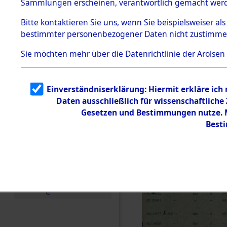
(84606419
Sammlungen erscheinen, verantwortlich gemacht wer
Todesmärsche
5.3.1 Alliierte
Bitte
kontaktieren
Sie uns, wenn Sie beispielsweiser al
Erhebungen
bestimmter personenbezogener Daten nicht zustimme
zu
Todesmärsch
en
Sie möchten mehr über die Datenrichtlinie der Arolsen
5.3.2
Versuchte
Identifizierun
Einverständniserklärung: Hiermit erkläre ich
g
Daten ausschließlich für wissenschaftlich
5.3.3
Todesmärsch
Gesetzen und Bestimmungen nutze. Mi
e /
Best
Identifikation
unbekannter
Toter
5.3.5
Grabermittlu
ng /
Friedhofsplän
e