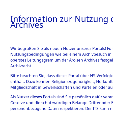
Information zur Nutzung d
Archives
HOME
BESTANDSBESCHREIBUNG
ARCHIVAL
Wir begrüßen Sie als neuen Nutzer unseres Portals! Für
Nutzungsbedingungen wie bei einem Archivbesuch in B
oberstes Leitungsgremium der Arolsen Archives festg
Archivrecht.
BESTÄNDE
Bitte beachten Sie, dass dieses Portal über NS-Verfolgte
Ermittlung
enthält. Dazu können Religionszugehörigkeit, Herkunf
Mitgliedschaft in Gewerkschaften und Parteien oder auc
1.
Wallersdor
Inhaftierungsdoku
mente
Als Nutzer dieses Portals sind Sie persönlich dafür vera
0001 (846
Gesetze und die schutzwürdigen Belange Dritter oder B
5. Verschiedenes
personenbezogene Daten respektieren. Der ITS kann nic
5.3