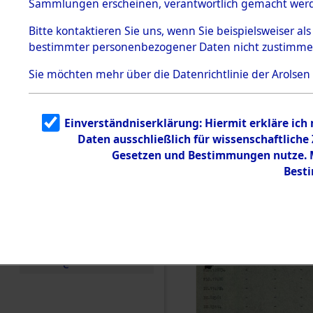
(84606423
Sammlungen erscheinen, verantwortlich gemacht wer
Todesmärsche
5.3.1 Alliierte
Bitte
kontaktieren
Sie uns, wenn Sie beispielsweiser al
Erhebungen
bestimmter personenbezogener Daten nicht zustimme
zu
Todesmärsch
en
Sie möchten mehr über die Datenrichtlinie der Arolsen
5.3.2
Versuchte
Identifizierun
Einverständniserklärung: Hiermit erkläre ich
g
Daten ausschließlich für wissenschaftlich
5.3.3
Todesmärsch
Gesetzen und Bestimmungen nutze. Mi
e /
Best
Identifikation
unbekannter
Toter
5.3.5
Grabermittlu
ng /
Friedhofsplän
e