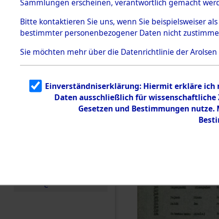
(84606468
Sammlungen erscheinen, verantwortlich gemacht wer
Todesmärsche
5.3.1 Alliierte
Bitte
kontaktieren
Sie uns, wenn Sie beispielsweiser al
Erhebungen
bestimmter personenbezogener Daten nicht zustimme
zu
Todesmärsch
en
Sie möchten mehr über die Datenrichtlinie der Arolsen
5.3.2
Versuchte
Identifizierun
Einverständniserklärung: Hiermit erkläre ich
g
Daten ausschließlich für wissenschaftlich
5.3.3
Todesmärsch
Gesetzen und Bestimmungen nutze. Mi
e /
Best
Identifikation
unbekannter
Toter
5.3.5
Grabermittlu
ng /
Friedhofsplän
e