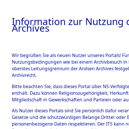
Information zur Nutzung d
Archives
HOME
BESTANDSBESCHREIBUNG
ARCHIVAL
Wir begrüßen Sie als neuen Nutzer unseres Portals! Für
Nutzungsbedingungen wie bei einem Archivbesuch in B
oberstes Leitungsgremium der Arolsen Archives festg
Archivrecht.
BESTÄNDE
Bitte beachten Sie, dass dieses Portal über NS-Verfolgte
Ermittlung
enthält. Dazu können Religionszugehörigkeit, Herkunf
Mitgliedschaft in Gewerkschaften und Parteien oder auc
1.
Wallersdor
Inhaftierungsdoku
mente
Als Nutzer dieses Portals sind Sie persönlich dafür vera
0002 (846
Gesetze und die schutzwürdigen Belange Dritter oder B
5. Verschiedenes
personenbezogene Daten respektieren. Der ITS kann nic
5.3