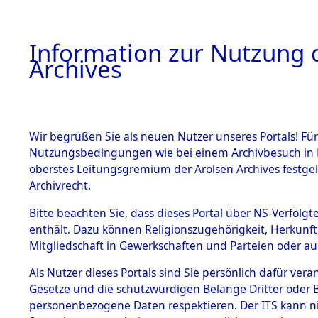
Information zur Nutzung d
Archives
HOME
BESTANDSBESCHREIBUNG
ARCHIVAL
Wir begrüßen Sie als neuen Nutzer unseres Portals! Für
Nutzungsbedingungen wie bei einem Archivbesuch in B
oberstes Leitungsgremium der Arolsen Archives festg
Archivrecht.
BESTÄNDE
Bitte beachten Sie, dass dieses Portal über NS-Verfolgte
Ermittlung
enthält. Dazu können Religionszugehörigkeit, Herkunf
Mitgliedschaft in Gewerkschaften und Parteien oder auc
1.
Wallersdor
Inhaftierungsdoku
mente
Als Nutzer dieses Portals sind Sie persönlich dafür vera
0002 (846
Gesetze und die schutzwürdigen Belange Dritter oder B
5. Verschiedenes
personenbezogene Daten respektieren. Der ITS kann nic
5.3