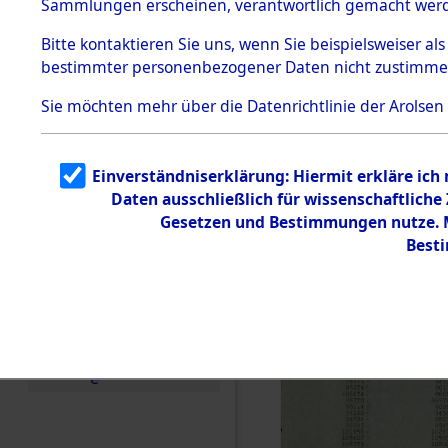
(84606508
Sammlungen erscheinen, verantwortlich gemacht wer
Todesmärsche
5.3.1 Alliierte
Bitte
kontaktieren
Sie uns, wenn Sie beispielsweiser al
Erhebungen
bestimmter personenbezogener Daten nicht zustimme
zu
Todesmärsch
en
Sie möchten mehr über die Datenrichtlinie der Arolsen
5.3.2
Versuchte
Identifizierun
Einverständniserklärung: Hiermit erkläre ich
g
Daten ausschließlich für wissenschaftlich
5.3.3
Todesmärsch
Gesetzen und Bestimmungen nutze. Mi
e /
Best
Identifikation
unbekannter
Toter
5.3.5
Grabermittlu
ng /
Friedhofsplän
e