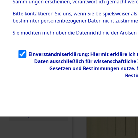
(84606522
Sammlungen erscheinen, verantwortlich gemacht wer
Todesmärsche
5.3.1 Alliierte
Bitte
kontaktieren
Sie uns, wenn Sie beispielsweiser al
Erhebungen
bestimmter personenbezogener Daten nicht zustimme
zu
Todesmärsch
en
Sie möchten mehr über die Datenrichtlinie der Arolsen
5.3.2
Versuchte
Identifizierun
Einverständniserklärung: Hiermit erkläre ich
g
Daten ausschließlich für wissenschaftlich
5.3.3
Todesmärsch
Gesetzen und Bestimmungen nutze. Mi
e /
Best
Identifikation
unbekannter
Toter
5.3.5
Grabermittlu
ng /
Friedhofsplän
e