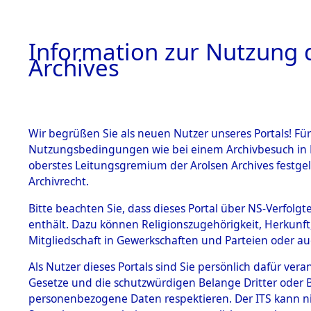
Information zur Nutzung d
Archives
HOME
BESTANDSBESCHREIBUNG
ARCHIVAL
Wir begrüßen Sie als neuen Nutzer unseres Portals! Für
Nutzungsbedingungen wie bei einem Archivbesuch in B
oberstes Leitungsgremium der Arolsen Archives festg
Archivrecht.
BESTÄNDE
Bitte beachten Sie, dass dieses Portal über NS-Verfolgte
Ermittlung
enthält. Dazu können Religionszugehörigkeit, Herkunf
Mitgliedschaft in Gewerkschaften und Parteien oder auc
1.
Wallersdor
Inhaftierungsdoku
mente
Als Nutzer dieses Portals sind Sie persönlich dafür vera
0002 (846
Gesetze und die schutzwürdigen Belange Dritter oder B
5. Verschiedenes
personenbezogene Daten respektieren. Der ITS kann nic
5.3