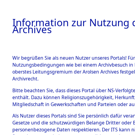
Information zur Nutzung d
Archives
HOME
BESTANDSBESCHREIBUNG
ARCHIVAL
Wir begrüßen Sie als neuen Nutzer unseres Portals! Für
Nutzungsbedingungen wie bei einem Archivbesuch in B
oberstes Leitungsgremium der Arolsen Archives festg
Archivrecht.
BESTÄNDE
Bitte beachten Sie, dass dieses Portal über NS-Verfolgte
Ermittlung
enthält. Dazu können Religionszugehörigkeit, Herkunf
Mitgliedschaft in Gewerkschaften und Parteien oder auc
1.
Wallersdor
Inhaftierungsdoku
mente
Als Nutzer dieses Portals sind Sie persönlich dafür vera
0002 (846
Gesetze und die schutzwürdigen Belange Dritter oder B
5. Verschiedenes
personenbezogene Daten respektieren. Der ITS kann nic
5.3