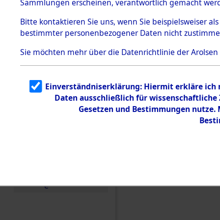
(84606552
Sammlungen erscheinen, verantwortlich gemacht wer
Todesmärsche
5.3.1 Alliierte
Bitte
kontaktieren
Sie uns, wenn Sie beispielsweiser al
Erhebungen
bestimmter personenbezogener Daten nicht zustimme
zu
Todesmärsch
en
Sie möchten mehr über die Datenrichtlinie der Arolsen
5.3.2
Versuchte
Identifizierun
Einverständniserklärung: Hiermit erkläre ich
g
Daten ausschließlich für wissenschaftlich
5.3.3
Todesmärsch
Gesetzen und Bestimmungen nutze. Mi
e /
Best
Identifikation
unbekannter
Toter
5.3.5
Grabermittlu
ng /
Friedhofsplän
e