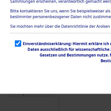
(84606597
Sammlungen erscheinen, verantwortlich gemacht wer
Todesmärsche
5.3.1 Alliierte
Bitte
kontaktieren
Sie uns, wenn Sie beispielsweiser al
Erhebungen
bestimmter personenbezogener Daten nicht zustimme
zu
Todesmärsch
en
Sie möchten mehr über die Datenrichtlinie der Arolsen
5.3.2
Versuchte
Identifizierun
Einverständniserklärung: Hiermit erkläre ich
g
Daten ausschließlich für wissenschaftlich
5.3.3
Todesmärsch
Gesetzen und Bestimmungen nutze. Mi
e /
Best
Identifikation
unbekannter
Toter
5.3.5
Grabermittlu
ng /
Friedhofsplän
e