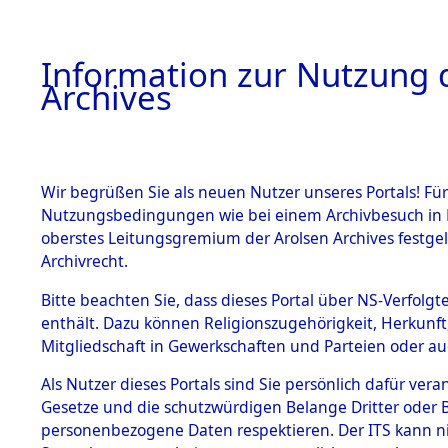
Information zur Nutzung d
Archives
HOME
BESTANDSBESCHREIBUNG
ARCHIVAL
Wir begrüßen Sie als neuen Nutzer unseres Portals! Für
Nutzungsbedingungen wie bei einem Archivbesuch in B
oberstes Leitungsgremium der Arolsen Archives festg
Archivrecht.
BESTÄNDE
Bitte beachten Sie, dass dieses Portal über NS-Verfolgte
Ermittlung
enthält. Dazu können Religionszugehörigkeit, Herkunf
Mitgliedschaft in Gewerkschaften und Parteien oder auc
1.
Wallersdor
Inhaftierungsdoku
mente
Als Nutzer dieses Portals sind Sie persönlich dafür vera
0003 (846
Gesetze und die schutzwürdigen Belange Dritter oder B
5. Verschiedenes
personenbezogene Daten respektieren. Der ITS kann nic
5.3