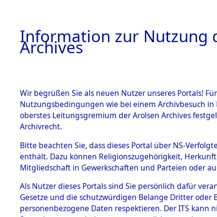
Information zur Nutzung d
Archives
HOME
BESTANDSBESCHREIBUNG
ARCHIVAL
Wir begrüßen Sie als neuen Nutzer unseres Portals! Für
Nutzungsbedingungen wie bei einem Archivbesuch in B
oberstes Leitungsgremium der Arolsen Archives festg
Archivrecht.
BESTÄNDE
Bitte beachten Sie, dass dieses Portal über NS-Verfolgte
Ermittlung
enthält. Dazu können Religionszugehörigkeit, Herkunf
Mitgliedschaft in Gewerkschaften und Parteien oder auc
1.
Wallersdor
Inhaftierungsdoku
mente
Als Nutzer dieses Portals sind Sie persönlich dafür vera
0003 (846
Gesetze und die schutzwürdigen Belange Dritter oder B
5. Verschiedenes
personenbezogene Daten respektieren. Der ITS kann nic
5.3