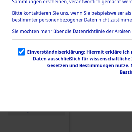
(84606607
Sammlungen erscheinen, verantwortlich gemacht wer
Todesmärsche
5.3.1 Alliierte
Bitte
kontaktieren
Sie uns, wenn Sie beispielsweiser al
Erhebungen
bestimmter personenbezogener Daten nicht zustimme
zu
Todesmärsch
en
Sie möchten mehr über die Datenrichtlinie der Arolsen
5.3.2
Versuchte
Identifizierun
Einverständniserklärung: Hiermit erkläre ich
g
Daten ausschließlich für wissenschaftlich
5.3.3
Todesmärsch
Gesetzen und Bestimmungen nutze. Mi
e /
Best
Identifikation
unbekannter
Toter
5.3.5
Grabermittlu
ng /
Friedhofsplän
e