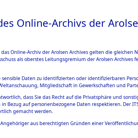
a
A
es Online-Archivs der Arolse
DIGITAL COLLEC
r das Online-Archiv der Arolsen Archives gelten die gleiche
ESCHREIBUNG
ARCHIVALE
ÜBERSICHT
BILD
sschuss als oberstes Leitungsgremium der Arolsen Archives 
en zu den Orten Wallersdorf 
e sensible Daten zu identifizierten oder identifizierbaren Pe
Weltanschauung, Mitgliedschaft in Gewerkschaften und Partei
06566)
→
0049 (84606615)
antwortlich, dass Sie das Recht auf die Privatsphäre und sons
 in Bezug auf personenbezogene Daten respektieren. Der ITS k
rtlich gemacht werden.
0049 (84606615)
ls Angehöriger aus berechtigten Gründen einer Veröffentlic