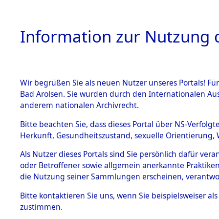
Information zur Nutzung d
Wir begrüßen Sie als neuen Nutzer unseres Portals! Fü
HOME
BESTANDSB
Bad Arolsen. Sie wurden durch den Internationalen Au
anderem nationalen Archivrecht.
BESTÄNDE
Ermittlung
Bitte beachten Sie, dass dieses Portal über NS-Verfolgt
Herkunft, Gesundheitszustand, sexuelle Orientierung, 
1.
0003 (846
Inhaftierungsdoku
Als Nutzer dieses Portals sind Sie persönlich dafür ver
mente
oder Betroffener sowie allgemein anerkannte Praktiken
5. Verschiedenes
die Nutzung seiner Sammlungen erscheinen, verantwo
5.3
Bitte
kontaktieren
Sie uns, wenn Sie beispielsweiser a
Todesmärsche
zustimmen.
5.3.1 Alliierte
Erhebungen