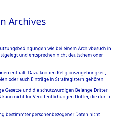
n Archives
TIONS ONLINE
n Nutzungsbedingungen wie bei einem Archivbesuch in
festgelegt und entsprechen nicht deutschem oder
– Linz an der Donau.
→
rsonen enthält. Dazu können Religionszugehörigkeit,
en oder auch Einträge in Strafregistern gehören.
tige Gesetze und die schutzwürdigen Belange Dritter
ann nicht für Veröffentlichungen Dritter, die durch
hung bestimmter personenbezogener Daten nicht