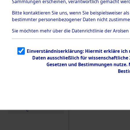
(84606632
Sammlungen erscheinen, verantwortlich gemacht wer
Todesmärsche
5.3.1 Alliierte
Bitte
kontaktieren
Sie uns, wenn Sie beispielsweiser al
Erhebungen
bestimmter personenbezogener Daten nicht zustimme
zu
Todesmärsch
en
Sie möchten mehr über die Datenrichtlinie der Arolsen
5.3.2
Versuchte
Identifizierun
Einverständniserklärung: Hiermit erkläre ich
g
Daten ausschließlich für wissenschaftlich
5.3.3
Todesmärsch
Gesetzen und Bestimmungen nutze. Mi
e /
Best
Identifikation
unbekannter
Toter
5.3.5
Grabermittlu
ng /
Friedhofsplän
e