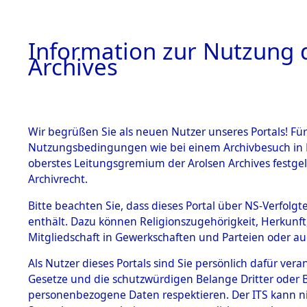
Information zur Nutzung d
Archives
HOME
BESTANDSBESCHREIBUNG
ARCHIVAL
Wir begrüßen Sie als neuen Nutzer unseres Portals! Für
Nutzungsbedingungen wie bei einem Archivbesuch in B
oberstes Leitungsgremium der Arolsen Archives festg
Archivrecht.
BESTÄNDE
Bitte beachten Sie, dass dieses Portal über NS-Verfolgte
Ermittlung
enthält. Dazu können Religionszugehörigkeit, Herkunf
Mitgliedschaft in Gewerkschaften und Parteien oder auc
1.
Wallersdor
Inhaftierungsdoku
mente
Als Nutzer dieses Portals sind Sie persönlich dafür vera
0003 (846
Gesetze und die schutzwürdigen Belange Dritter oder B
5. Verschiedenes
personenbezogene Daten respektieren. Der ITS kann nic
5.3