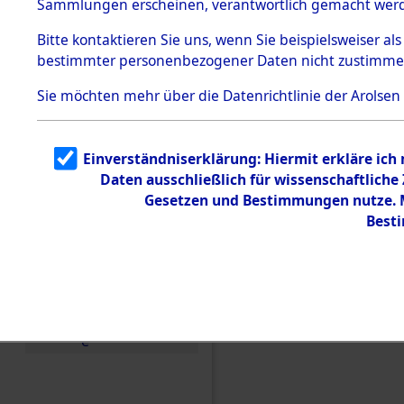
(84606656
Sammlungen erscheinen, verantwortlich gemacht wer
Todesmärsche
5.3.1 Alliierte
Bitte
kontaktieren
Sie uns, wenn Sie beispielsweiser al
Erhebungen
bestimmter personenbezogener Daten nicht zustimme
zu
Todesmärsch
en
Sie möchten mehr über die Datenrichtlinie der Arolsen
5.3.2
Versuchte
Identifizierun
Einverständniserklärung: Hiermit erkläre ich
g
Daten ausschließlich für wissenschaftlich
5.3.3
Todesmärsch
Gesetzen und Bestimmungen nutze. Mi
e /
Best
Identifikation
unbekannter
Toter
5.3.5
Grabermittlu
ng /
Friedhofsplän
e