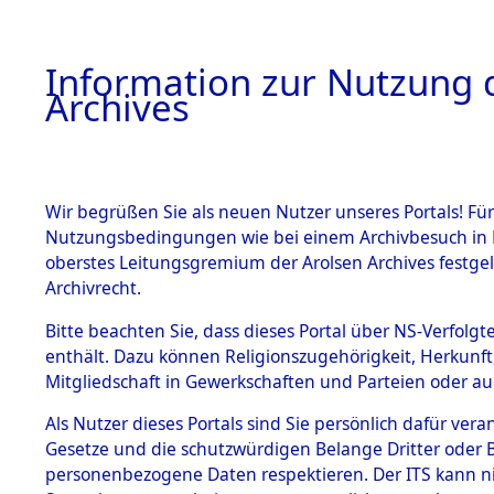
Information zur Nutzung d
Archives
HOME
BESTANDSBESCHREIBUNG
ARCHIVAL
Wir begrüßen Sie als neuen Nutzer unseres Portals! Für
Nutzungsbedingungen wie bei einem Archivbesuch in B
oberstes Leitungsgremium der Arolsen Archives festg
Archivrecht.
BESTÄNDE
Bitte beachten Sie, dass dieses Portal über NS-Verfolgte
Ermittlung
enthält. Dazu können Religionszugehörigkeit, Herkunf
Mitgliedschaft in Gewerkschaften und Parteien oder auc
1.
Wallersdor
Inhaftierungsdoku
mente
Als Nutzer dieses Portals sind Sie persönlich dafür vera
0003 (846
Gesetze und die schutzwürdigen Belange Dritter oder B
5. Verschiedenes
personenbezogene Daten respektieren. Der ITS kann nic
5.3