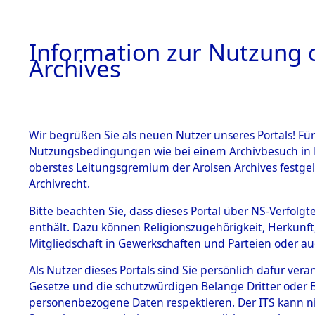
Information zur Nutzung d
Archives
HOME
BESTANDSBESCHREIBUNG
ARCHIVAL
Wir begrüßen Sie als neuen Nutzer unseres Portals! Für
Nutzungsbedingungen wie bei einem Archivbesuch in B
oberstes Leitungsgremium der Arolsen Archives festg
Archivrecht.
BESTÄNDE
Bitte beachten Sie, dass dieses Portal über NS-Verfolgte
Ermittlung
enthält. Dazu können Religionszugehörigkeit, Herkunf
Mitgliedschaft in Gewerkschaften und Parteien oder auc
1.
Wallersdor
Inhaftierungsdoku
mente
Als Nutzer dieses Portals sind Sie persönlich dafür vera
0003 (846
Gesetze und die schutzwürdigen Belange Dritter oder B
5. Verschiedenes
personenbezogene Daten respektieren. Der ITS kann nic
5.3