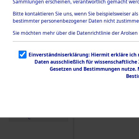
(84606659
Sammlungen erscheinen, verantwortlich gemacht wer
Todesmärsche
5.3.1 Alliierte
Bitte
kontaktieren
Sie uns, wenn Sie beispielsweiser al
Erhebungen
bestimmter personenbezogener Daten nicht zustimme
zu
Todesmärsch
en
Sie möchten mehr über die Datenrichtlinie der Arolsen
5.3.2
Versuchte
Identifizierun
Einverständniserklärung: Hiermit erkläre ich
g
Daten ausschließlich für wissenschaftlich
5.3.3
Todesmärsch
Gesetzen und Bestimmungen nutze. Mi
e /
Best
Identifikation
unbekannter
Toter
5.3.5
Grabermittlu
ng /
Friedhofsplän
e