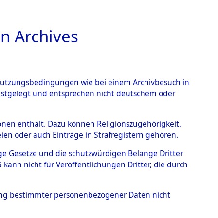
n Archives
TIONS ONLINE
n Nutzungsbedingungen wie bei einem Archivbesuch in
festgelegt und entsprechen nicht deutschem oder
– Linz an der Donau.
→
rsonen enthält. Dazu können Religionszugehörigkeit,
en oder auch Einträge in Strafregistern gehören.
tige Gesetze und die schutzwürdigen Belange Dritter
ann nicht für Veröffentlichungen Dritter, die durch
hung bestimmter personenbezogener Daten nicht