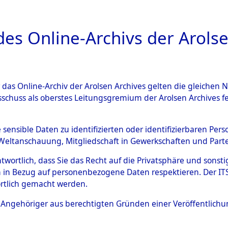
a
A
es Online-Archivs der Arolse
DIGITAL COLLEC
r das Online-Archiv der Arolsen Archives gelten die gleiche
ESCHREIBUNG
ARCHIVALE
ÜBERSICHT
BILD
sschuss als oberstes Leitungsgremium der Arolsen Archives 
en zu den Orten Wallersdorf 
e sensible Daten zu identifizierten oder identifizierbaren Pe
Weltanschauung, Mitgliedschaft in Gewerkschaften und Partei
06566)
→
0140 (84606706)
antwortlich, dass Sie das Recht auf die Privatsphäre und sons
 in Bezug auf personenbezogene Daten respektieren. Der ITS k
rtlich gemacht werden.
0140 (84606706)
ls Angehöriger aus berechtigten Gründen einer Veröffentlic