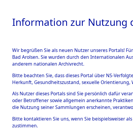
Information zur Nutzung d
Wir begrüßen Sie als neuen Nutzer unseres Portals! Fü
HOME
BESTANDSB
Bad Arolsen. Sie wurden durch den Internationalen Au
anderem nationalen Archivrecht.
BESTÄNDE
Ermittlung
Bitte beachten Sie, dass dieses Portal über NS-Verfolgt
Herkunft, Gesundheitszustand, sexuelle Orientierung, 
1.
0003 (846
Inhaftierungsdoku
Als Nutzer dieses Portals sind Sie persönlich dafür ver
mente
oder Betroffener sowie allgemein anerkannte Praktiken
5. Verschiedenes
die Nutzung seiner Sammlungen erscheinen, verantwo
5.3
Bitte
kontaktieren
Sie uns, wenn Sie beispielsweiser a
Todesmärsche
zustimmen.
5.3.1 Alliierte
Erhebungen