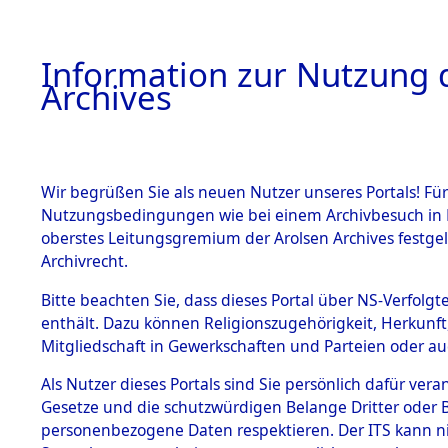
Information zur Nutzung d
Archives
HOME
BESTANDSBESCHREIBUNG
ARCHIVAL
Wir begrüßen Sie als neuen Nutzer unseres Portals! Für
Nutzungsbedingungen wie bei einem Archivbesuch in B
oberstes Leitungsgremium der Arolsen Archives festg
Archivrecht.
BESTÄNDE
Bitte beachten Sie, dass dieses Portal über NS-Verfolgte
Ermittlung
enthält. Dazu können Religionszugehörigkeit, Herkunf
Mitgliedschaft in Gewerkschaften und Parteien oder auc
1.
Wallersdor
Inhaftierungsdoku
mente
Als Nutzer dieses Portals sind Sie persönlich dafür vera
0003 (846
Gesetze und die schutzwürdigen Belange Dritter oder B
5. Verschiedenes
personenbezogene Daten respektieren. Der ITS kann nic
5.3