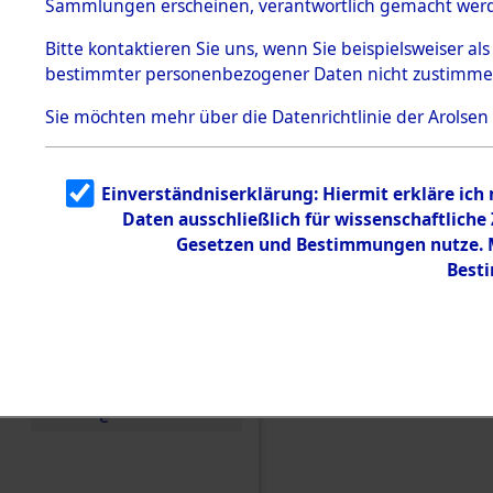
(84606712
Sammlungen erscheinen, verantwortlich gemacht wer
Todesmärsche
5.3.1 Alliierte
Bitte
kontaktieren
Sie uns, wenn Sie beispielsweiser al
Erhebungen
bestimmter personenbezogener Daten nicht zustimme
zu
Todesmärsch
en
Sie möchten mehr über die Datenrichtlinie der Arolsen
5.3.2
Versuchte
Identifizierun
Einverständniserklärung: Hiermit erkläre ich
g
Daten ausschließlich für wissenschaftlich
5.3.3
Todesmärsch
Gesetzen und Bestimmungen nutze. Mi
e /
Best
Identifikation
unbekannter
Toter
5.3.5
Grabermittlu
ng /
Friedhofsplän
e