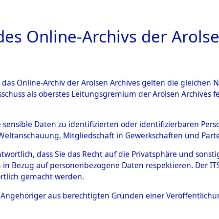
a
A
es Online-Archivs der Arolse
DIGITAL COLLEC
r das Online-Archiv der Arolsen Archives gelten die gleiche
ESCHREIBUNG
ARCHIVALE
ÜBERSICHT
BILD
sschuss als oberstes Leitungsgremium der Arolsen Archives 
en zu den Orten Wallersdorf 
e sensible Daten zu identifizierten oder identifizierbaren Pe
Weltanschauung, Mitgliedschaft in Gewerkschaften und Partei
06566)
→
0148 (84606714)
antwortlich, dass Sie das Recht auf die Privatsphäre und sons
 in Bezug auf personenbezogene Daten respektieren. Der ITS k
rtlich gemacht werden.
0148 (84606714)
ls Angehöriger aus berechtigten Gründen einer Veröffentlic