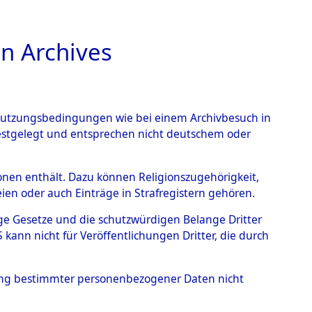
n Archives
TIONS ONLINE
n Nutzungsbedingungen wie bei einem Archivbesuch in
festgelegt und entsprechen nicht deutschem oder
– Linz an der Donau.
→
rsonen enthält. Dazu können Religionszugehörigkeit,
en oder auch Einträge in Strafregistern gehören.
tige Gesetze und die schutzwürdigen Belange Dritter
ann nicht für Veröffentlichungen Dritter, die durch
hung bestimmter personenbezogener Daten nicht