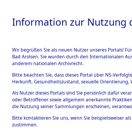
Information zur Nutzung d
Wir begrüßen Sie als neuen Nutzer unseres Portals! Fü
HOME
BESTANDSB
Bad Arolsen. Sie wurden durch den Internationalen Au
anderem nationalen Archivrecht.
BESTÄNDE
Ermittlung
Bitte beachten Sie, dass dieses Portal über NS-Verfolgt
Herkunft, Gesundheitszustand, sexuelle Orientierung, 
1.
0003 (846
Inhaftierungsdoku
Als Nutzer dieses Portals sind Sie persönlich dafür ver
mente
oder Betroffener sowie allgemein anerkannte Praktiken
5. Verschiedenes
die Nutzung seiner Sammlungen erscheinen, verantwo
5.3
Bitte
kontaktieren
Sie uns, wenn Sie beispielsweiser a
Todesmärsche
zustimmen.
5.3.1 Alliierte
Erhebungen