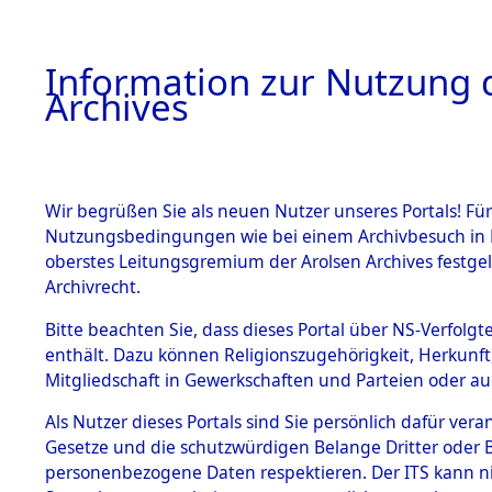
Information zur Nutzung d
Archives
HOME
BESTANDSBESCHREIBUNG
ARCHIVAL
Wir begrüßen Sie als neuen Nutzer unseres Portals! Für
Nutzungsbedingungen wie bei einem Archivbesuch in B
oberstes Leitungsgremium der Arolsen Archives festg
Archivrecht.
BESTÄNDE
Bitte beachten Sie, dass dieses Portal über NS-Verfolgte
Ermittlung
enthält. Dazu können Religionszugehörigkeit, Herkunf
Mitgliedschaft in Gewerkschaften und Parteien oder auc
1.
Wallersdor
Inhaftierungsdoku
mente
Als Nutzer dieses Portals sind Sie persönlich dafür vera
0003 (846
Gesetze und die schutzwürdigen Belange Dritter oder B
5. Verschiedenes
personenbezogene Daten respektieren. Der ITS kann nic
5.3