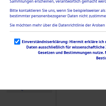
(84606752
Sammlungen erscheinen, verantwortlich gemacht wer
Todesmärsche
5.3.1 Alliierte
Bitte
kontaktieren
Sie uns, wenn Sie beispielsweiser al
Erhebungen
bestimmter personenbezogener Daten nicht zustimme
zu
Todesmärsch
en
Sie möchten mehr über die Datenrichtlinie der Arolsen
5.3.2
Versuchte
Identifizierun
Einverständniserklärung: Hiermit erkläre ich
g
Daten ausschließlich für wissenschaftlich
5.3.3
Todesmärsch
Gesetzen und Bestimmungen nutze. Mi
e /
Best
Identifikation
unbekannter
Toter
5.3.5
Grabermittlu
ng /
Friedhofsplän
e