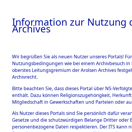
Information zur Nutzung d
Archives
HOME
BESTANDSBESCHREIBUNG
ARCHIVAL
Wir begrüßen Sie als neuen Nutzer unseres Portals! Für
Nutzungsbedingungen wie bei einem Archivbesuch in B
oberstes Leitungsgremium der Arolsen Archives festg
Archivrecht.
BESTÄNDE
Bitte beachten Sie, dass dieses Portal über NS-Verfolgte
Ermittlung
enthält. Dazu können Religionszugehörigkeit, Herkunf
Mitgliedschaft in Gewerkschaften und Parteien oder auc
1.
Wallersdor
Inhaftierungsdoku
mente
Als Nutzer dieses Portals sind Sie persönlich dafür vera
0003 (846
Gesetze und die schutzwürdigen Belange Dritter oder B
5. Verschiedenes
personenbezogene Daten respektieren. Der ITS kann nic
5.3