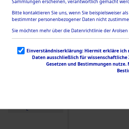
(84606755
Sammlungen erscheinen, verantwortlich gemacht wer
Todesmärsche
5.3.1 Alliierte
Bitte
kontaktieren
Sie uns, wenn Sie beispielsweiser al
Erhebungen
bestimmter personenbezogener Daten nicht zustimme
zu
Todesmärsch
en
Sie möchten mehr über die Datenrichtlinie der Arolsen
5.3.2
Versuchte
Identifizierun
Einverständniserklärung: Hiermit erkläre ich
g
Daten ausschließlich für wissenschaftlich
5.3.3
Todesmärsch
Gesetzen und Bestimmungen nutze. Mi
e /
Best
Identifikation
unbekannter
Toter
5.3.5
Grabermittlu
ng /
Friedhofsplän
e