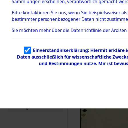
(Summary o
Sammlungen erscheinen, verantwortlich gemacht wer
Todesmärsche
5.3.1 Alliierte
(84606764
Bitte
kontaktieren
Sie uns, wenn Sie beispielsweiser al
Erhebungen
bestimmter personenbezogener Daten nicht zustimme
zu
Todesmärsch
en
Sie möchten mehr über die Datenrichtlinie der Arolsen
5.3.2
Versuchte
Identifizierun
Einverständniserklärung: Hiermit erkläre 
g
Daten ausschließlich für wissenschaftliche Zwec
5.3.3
Todesmärsch
und Bestimmungen nutze. Mir ist bewus
e /
Identifikation
unbekannter
Toter
5.3.5
Grabermittlu
ng /
Friedhofsplän
e