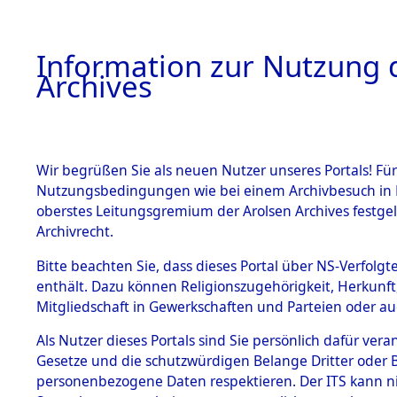
Information zur Nutzung d
Archives
HOME
BESTANDSBESCHREIBUNG
ARCHIVAL
Wir begrüßen Sie als neuen Nutzer unseres Portals! Für
Nutzungsbedingungen wie bei einem Archivbesuch in B
oberstes Leitungsgremium der Arolsen Archives festg
Archivrecht.
BESTÄNDE
Bitte beachten Sie, dass dieses Portal über NS-Verfolgte
Ergebnisse
enthält. Dazu können Religionszugehörigkeit, Herkunf
Mitgliedschaft in Gewerkschaften und Parteien oder auc
Gräbern u
1.
Inhaftierungsdoku
mente
Als Nutzer dieses Portals sind Sie persönlich dafür vera
Konzentrat
Gesetze und die schutzwürdigen Belange Dritter oder B
5. Verschiedenes
personenbezogene Daten respektieren. Der ITS kann nic
5.3