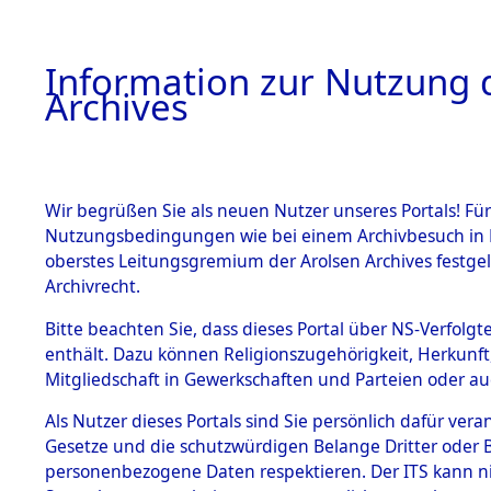
Information zur Nutzung d
Archives
HOME
BESTANDSBESCHREIBUNG
ARCHIVAL
Wir begrüßen Sie als neuen Nutzer unseres Portals! Für
Nutzungsbedingungen wie bei einem Archivbesuch in B
oberstes Leitungsgremium der Arolsen Archives festg
Archivrecht.
BESTÄNDE
Bitte beachten Sie, dass dieses Portal über NS-Verfolgte
Ergebnisse
enthält. Dazu können Religionszugehörigkeit, Herkunf
Mitgliedschaft in Gewerkschaften und Parteien oder auc
Gräbern u
1.
Inhaftierungsdoku
mente
Als Nutzer dieses Portals sind Sie persönlich dafür vera
Konzentrat
Gesetze und die schutzwürdigen Belange Dritter oder B
5. Verschiedenes
personenbezogene Daten respektieren. Der ITS kann nic
5.3