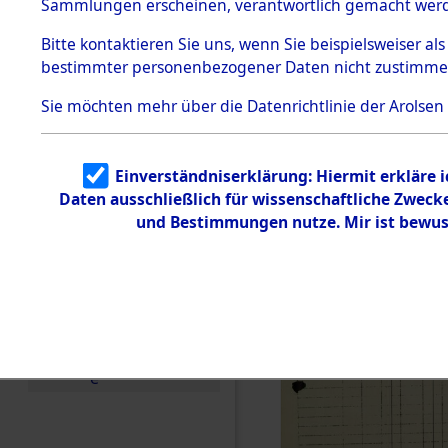
(Summary o
Sammlungen erscheinen, verantwortlich gemacht wer
Todesmärsche
5.3.1 Alliierte
(84606764
Bitte
kontaktieren
Sie uns, wenn Sie beispielsweiser al
Erhebungen
bestimmter personenbezogener Daten nicht zustimme
zu
Todesmärsch
en
Sie möchten mehr über die Datenrichtlinie der Arolsen
5.3.2
Versuchte
Identifizierun
Einverständniserklärung: Hiermit erkläre 
g
Daten ausschließlich für wissenschaftliche Zwec
5.3.3
Todesmärsch
und Bestimmungen nutze. Mir ist bewus
e /
Identifikation
unbekannter
Toter
5.3.5
Grabermittlu
ng /
Friedhofsplän
e