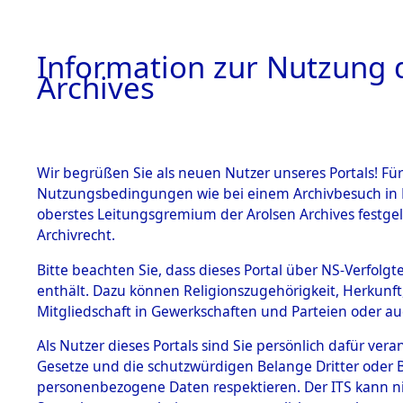
Information zur Nutzung d
Archives
HOME
BESTANDSBESCHREIBUNG
ARCHIVAL
Wir begrüßen Sie als neuen Nutzer unseres Portals! Für
Nutzungsbedingungen wie bei einem Archivbesuch in B
oberstes Leitungsgremium der Arolsen Archives festg
Archivrecht.
BESTÄNDE
Bitte beachten Sie, dass dieses Portal über NS-Verfolgte
Ergebnisse
enthält. Dazu können Religionszugehörigkeit, Herkunf
Mitgliedschaft in Gewerkschaften und Parteien oder auc
Gräbern u
1.
Inhaftierungsdoku
mente
Als Nutzer dieses Portals sind Sie persönlich dafür vera
Konzentrat
Gesetze und die schutzwürdigen Belange Dritter oder B
5. Verschiedenes
personenbezogene Daten respektieren. Der ITS kann nic
5.3