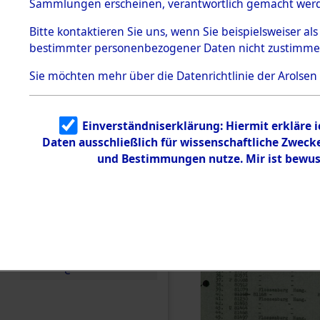
(Summary o
Sammlungen erscheinen, verantwortlich gemacht wer
Todesmärsche
5.3.1 Alliierte
(84606764
Bitte
kontaktieren
Sie uns, wenn Sie beispielsweiser al
Erhebungen
bestimmter personenbezogener Daten nicht zustimme
zu
Todesmärsch
en
Sie möchten mehr über die Datenrichtlinie der Arolsen
5.3.2
Versuchte
Identifizierun
Einverständniserklärung: Hiermit erkläre 
g
Daten ausschließlich für wissenschaftliche Zwec
5.3.3
Todesmärsch
und Bestimmungen nutze. Mir ist bewus
e /
Identifikation
unbekannter
Toter
5.3.5
Grabermittlu
ng /
Friedhofsplän
e