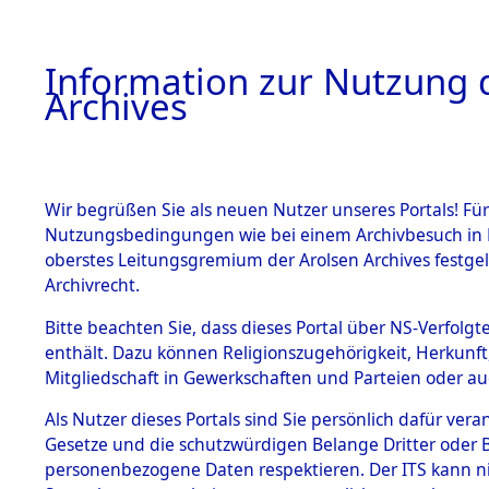
Information zur Nutzung d
Archives
HOME
BESTANDSBESCHREIBUNG
ARCHIVAL
Wir begrüßen Sie als neuen Nutzer unseres Portals! Für
Nutzungsbedingungen wie bei einem Archivbesuch in B
oberstes Leitungsgremium der Arolsen Archives festg
Archivrecht.
BESTÄNDE
Bitte beachten Sie, dass dieses Portal über NS-Verfolgte
Ergebnisse
enthält. Dazu können Religionszugehörigkeit, Herkunf
Mitgliedschaft in Gewerkschaften und Parteien oder auc
Gräbern u
1.
Inhaftierungsdoku
mente
Als Nutzer dieses Portals sind Sie persönlich dafür vera
Konzentrat
Gesetze und die schutzwürdigen Belange Dritter oder B
5. Verschiedenes
personenbezogene Daten respektieren. Der ITS kann nic
5.3