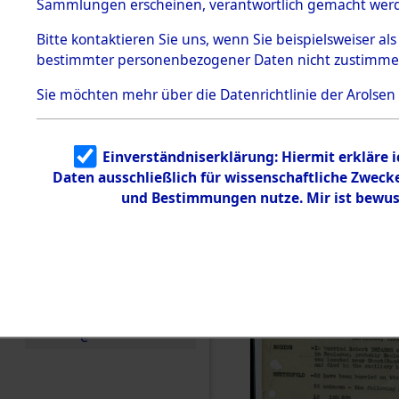
(Summary o
Sammlungen erscheinen, verantwortlich gemacht wer
Todesmärsche
5.3.1 Alliierte
(84606764
Bitte
kontaktieren
Sie uns, wenn Sie beispielsweiser al
Erhebungen
bestimmter personenbezogener Daten nicht zustimme
zu
Todesmärsch
en
Sie möchten mehr über die Datenrichtlinie der Arolsen
5.3.2
Versuchte
Identifizierun
Einverständniserklärung: Hiermit erkläre 
g
Daten ausschließlich für wissenschaftliche Zwec
5.3.3
Todesmärsch
und Bestimmungen nutze. Mir ist bewus
e /
Identifikation
unbekannter
Toter
5.3.5
Grabermittlu
ng /
Friedhofsplän
e