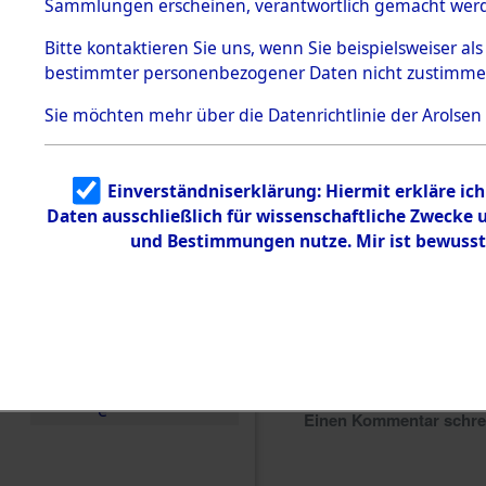
Sammlungen erscheinen, verantwortlich gemacht wer
Todesmärsche
5.3.1 Alliierte
Bitte
kontaktieren
Sie uns, wenn Sie beispielsweiser al
Erhebungen
bestimmter personenbezogener Daten nicht zustimme
zu
Todesmärsch
en
Sie möchten mehr über die Datenrichtlinie der Arolsen
5.3.2
Versuchte
Identifizierun
Einverständniserklärung: Hiermit erkläre ic
g
Daten ausschließlich für wissenschaftliche Zwecke
5.3.3
Todesmärsch
und Bestimmungen nutze. Mir ist bewusst
e /
Identifikation
unbekannter
Toter
5.3.5
Grabermittlu
ng /
Friedhofsplän
e
Einen Kommentar schr