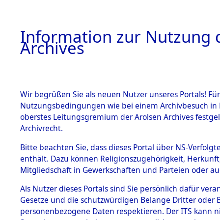
Information zur Nutzung d
Archives
HOME
BESTANDSBESCHREIBUNG
ARCHIVAL
Wir begrüßen Sie als neuen Nutzer unseres Portals! Für
Nutzungsbedingungen wie bei einem Archivbesuch in B
oberstes Leitungsgremium der Arolsen Archives festg
Archivrecht.
BESTÄNDE
Bitte beachten Sie, dass dieses Portal über NS-Verfolgte
Listen vo
enthält. Dazu können Religionszugehörigkeit, Herkunf
Mitgliedschaft in Gewerkschaften und Parteien oder auc
1.
Verstorbe
Inhaftierungsdoku
mente
Als Nutzer dieses Portals sind Sie persönlich dafür vera
0009 (846
Gesetze und die schutzwürdigen Belange Dritter oder B
5. Verschiedenes
personenbezogene Daten respektieren. Der ITS kann nic
5.3