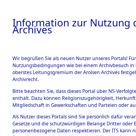
Information zur Nutzung d
Archives
HOME
BESTANDSBESCHREIBUNG
ARCHIVAL
Wir begrüßen Sie als neuen Nutzer unseres Portals! Für
Nutzungsbedingungen wie bei einem Archivbesuch in B
oberstes Leitungsgremium der Arolsen Archives festg
Archivrecht.
BESTÄNDE
Bitte beachten Sie, dass dieses Portal über NS-Verfolgte
Listen vo
enthält. Dazu können Religionszugehörigkeit, Herkunf
Mitgliedschaft in Gewerkschaften und Parteien oder auc
1.
Verstorbe
Inhaftierungsdoku
mente
Als Nutzer dieses Portals sind Sie persönlich dafür vera
0011 (846
Gesetze und die schutzwürdigen Belange Dritter oder B
5. Verschiedenes
personenbezogene Daten respektieren. Der ITS kann nic
5.3