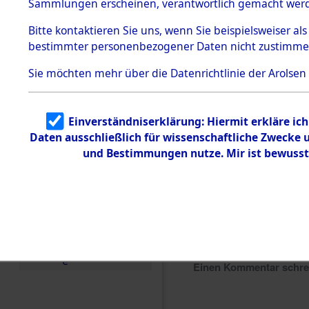
Sammlungen erscheinen, verantwortlich gemacht wer
Todesmärsche
5.3.1 Alliierte
Bitte
kontaktieren
Sie uns, wenn Sie beispielsweiser al
Erhebungen
bestimmter personenbezogener Daten nicht zustimme
zu
Todesmärsch
en
Sie möchten mehr über die Datenrichtlinie der Arolsen
5.3.2
Versuchte
Identifizierun
Einverständniserklärung: Hiermit erkläre ic
g
Daten ausschließlich für wissenschaftliche Zwecke
5.3.3
Todesmärsch
und Bestimmungen nutze. Mir ist bewusst
e /
Identifikation
unbekannter
Toter
5.3.5
Grabermittlu
ng /
Friedhofsplän
e
Einen Kommentar schr