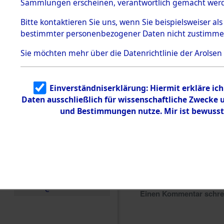
Sammlungen erscheinen, verantwortlich gemacht wer
Todesmärsche
5.3.1 Alliierte
Bitte
kontaktieren
Sie uns, wenn Sie beispielsweiser al
Erhebungen
bestimmter personenbezogener Daten nicht zustimme
zu
Todesmärsch
en
Sie möchten mehr über die Datenrichtlinie der Arolsen
5.3.2
Versuchte
Identifizierun
Einverständniserklärung: Hiermit erkläre ic
g
Daten ausschließlich für wissenschaftliche Zwecke
5.3.3
Todesmärsch
und Bestimmungen nutze. Mir ist bewusst
e /
Identifikation
unbekannter
Toter
5.3.5
Grabermittlu
ng /
Friedhofsplän
e
Einen Kommentar schr