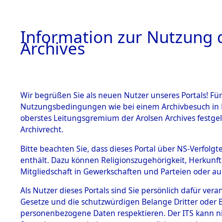
Information zur Nutzung d
Archives
HOME
BESTANDSBESCHREIBUNG
ARCHIVAL
Wir begrüßen Sie als neuen Nutzer unseres Portals! Für
Nutzungsbedingungen wie bei einem Archivbesuch in B
oberstes Leitungsgremium der Arolsen Archives festg
Archivrecht.
BESTÄNDE
Bitte beachten Sie, dass dieses Portal über NS-Verfolgte
Listen vo
enthält. Dazu können Religionszugehörigkeit, Herkunf
Mitgliedschaft in Gewerkschaften und Parteien oder auc
1.
Verstorbe
Inhaftierungsdoku
mente
Als Nutzer dieses Portals sind Sie persönlich dafür vera
0023 (846
Gesetze und die schutzwürdigen Belange Dritter oder B
5. Verschiedenes
personenbezogene Daten respektieren. Der ITS kann nic
5.3