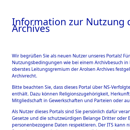
Information zur Nutzung d
Archives
HOME
BESTANDSBESCHREIBUNG
ARCHIVAL
Wir begrüßen Sie als neuen Nutzer unseres Portals! Für
Nutzungsbedingungen wie bei einem Archivbesuch in B
oberstes Leitungsgremium der Arolsen Archives festg
Archivrecht.
BESTÄNDE
Bitte beachten Sie, dass dieses Portal über NS-Verfolgte
Listen vo
enthält. Dazu können Religionszugehörigkeit, Herkunf
Mitgliedschaft in Gewerkschaften und Parteien oder auc
1.
Verstorbe
Inhaftierungsdoku
mente
Als Nutzer dieses Portals sind Sie persönlich dafür vera
0003 (846
Gesetze und die schutzwürdigen Belange Dritter oder B
5. Verschiedenes
personenbezogene Daten respektieren. Der ITS kann nic
5.3