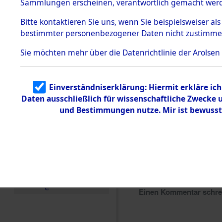
Sammlungen erscheinen, verantwortlich gemacht wer
Todesmärsche
5.3.1 Alliierte
Bitte
kontaktieren
Sie uns, wenn Sie beispielsweiser al
Erhebungen
bestimmter personenbezogener Daten nicht zustimme
zu
Todesmärsch
en
Sie möchten mehr über die Datenrichtlinie der Arolsen
5.3.2
Versuchte
Identifizierun
Einverständniserklärung: Hiermit erkläre ic
g
Daten ausschließlich für wissenschaftliche Zwecke
5.3.3
Todesmärsch
und Bestimmungen nutze. Mir ist bewusst
e /
Identifikation
unbekannter
Toter
5.3.5
Grabermittlu
ng /
Friedhofsplän
e
Einen Kommentar schr