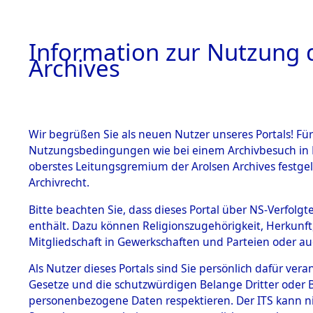
Information zur Nutzung d
Archives
HOME
BESTANDSBESCHREIBUNG
ARCHIVAL
Wir begrüßen Sie als neuen Nutzer unseres Portals! Für
Nutzungsbedingungen wie bei einem Archivbesuch in B
oberstes Leitungsgremium der Arolsen Archives festg
Archivrecht.
BESTÄNDE
Bitte beachten Sie, dass dieses Portal über NS-Verfolgte
Listen vo
enthält. Dazu können Religionszugehörigkeit, Herkunf
Mitgliedschaft in Gewerkschaften und Parteien oder auc
1.
Verstorbe
Inhaftierungsdoku
mente
Als Nutzer dieses Portals sind Sie persönlich dafür vera
0012 (846
Gesetze und die schutzwürdigen Belange Dritter oder B
5. Verschiedenes
personenbezogene Daten respektieren. Der ITS kann nic
5.3