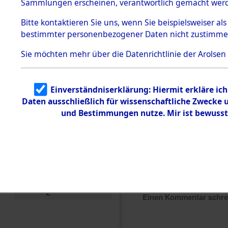
Sammlungen erscheinen, verantwortlich gemacht wer
Todesmärsche
5.3.1 Alliierte
Bitte
kontaktieren
Sie uns, wenn Sie beispielsweiser al
Erhebungen
bestimmter personenbezogener Daten nicht zustimme
zu
Todesmärsch
en
Sie möchten mehr über die Datenrichtlinie der Arolsen
5.3.2
Versuchte
Identifizierun
Einverständniserklärung: Hiermit erkläre ic
g
Daten ausschließlich für wissenschaftliche Zwecke
5.3.3
Todesmärsch
und Bestimmungen nutze. Mir ist bewusst
e /
Identifikation
unbekannter
Toter
5.3.5
Grabermittlu
ng /
Friedhofsplän
e
Einen Kommentar schr