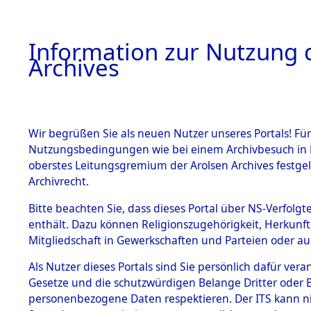
Information zur Nutzung d
Archives
HOME
BESTANDSBESCHREIBUNG
ARCHIVAL
Wir begrüßen Sie als neuen Nutzer unseres Portals! Für
Nutzungsbedingungen wie bei einem Archivbesuch in B
oberstes Leitungsgremium der Arolsen Archives festg
Archivrecht.
BESTÄNDE
Bitte beachten Sie, dass dieses Portal über NS-Verfolgte
Listen vo
enthält. Dazu können Religionszugehörigkeit, Herkunf
Mitgliedschaft in Gewerkschaften und Parteien oder auc
1.
Verstorbe
Inhaftierungsdoku
mente
Als Nutzer dieses Portals sind Sie persönlich dafür vera
0002 (846
Gesetze und die schutzwürdigen Belange Dritter oder B
5. Verschiedenes
personenbezogene Daten respektieren. Der ITS kann nic
5.3