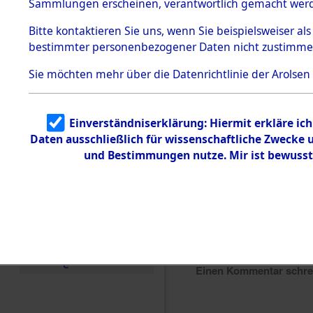
Sammlungen erscheinen, verantwortlich gemacht wer
Todesmärsche
5.3.1 Alliierte
Bitte
kontaktieren
Sie uns, wenn Sie beispielsweiser al
Erhebungen
bestimmter personenbezogener Daten nicht zustimme
zu
Todesmärsch
en
Sie möchten mehr über die Datenrichtlinie der Arolsen
5.3.2
Versuchte
Identifizierun
Einverständniserklärung: Hiermit erkläre ic
g
Daten ausschließlich für wissenschaftliche Zwecke
5.3.3
Todesmärsch
und Bestimmungen nutze. Mir ist bewusst
e /
Identifikation
unbekannter
Toter
5.3.5
Grabermittlu
ng /
Friedhofsplän
e
Einen Kommentar schr