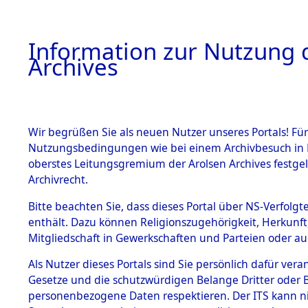
Information zur Nutzung d
Archives
HOME
BESTANDSBESCHREIBUNG
ARCHIVAL
Wir begrüßen Sie als neuen Nutzer unseres Portals! Für
Nutzungsbedingungen wie bei einem Archivbesuch in B
oberstes Leitungsgremium der Arolsen Archives festg
Archivrecht.
BESTÄNDE
Bitte beachten Sie, dass dieses Portal über NS-Verfolgte
Listen vo
enthält. Dazu können Religionszugehörigkeit, Herkunf
Mitgliedschaft in Gewerkschaften und Parteien oder auc
1.
Verstorbe
Inhaftierungsdoku
mente
Als Nutzer dieses Portals sind Sie persönlich dafür vera
0016 (846
Gesetze und die schutzwürdigen Belange Dritter oder B
5. Verschiedenes
personenbezogene Daten respektieren. Der ITS kann nic
5.3