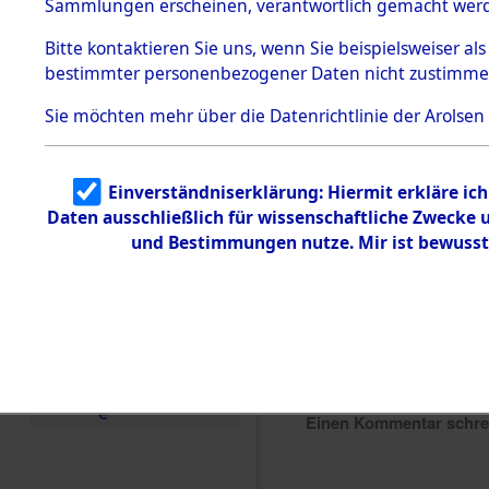
Sammlungen erscheinen, verantwortlich gemacht wer
Todesmärsche
5.3.1 Alliierte
Bitte
kontaktieren
Sie uns, wenn Sie beispielsweiser al
Erhebungen
bestimmter personenbezogener Daten nicht zustimme
zu
Todesmärsch
en
Sie möchten mehr über die Datenrichtlinie der Arolsen
5.3.2
Versuchte
Identifizierun
Einverständniserklärung: Hiermit erkläre ic
g
Daten ausschließlich für wissenschaftliche Zwecke
5.3.3
Todesmärsch
und Bestimmungen nutze. Mir ist bewusst
e /
Identifikation
unbekannter
Toter
5.3.5
Grabermittlu
ng /
Friedhofsplän
e
Einen Kommentar schr