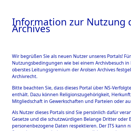
Information zur Nutzung d
Archives
HOME
BESTANDSBESCHREIBUNG
ARCHIVAL
Wir begrüßen Sie als neuen Nutzer unseres Portals! Für
Nutzungsbedingungen wie bei einem Archivbesuch in B
oberstes Leitungsgremium der Arolsen Archives festg
Archivrecht.
BESTÄNDE
Bitte beachten Sie, dass dieses Portal über NS-Verfolgte
Listen vo
enthält. Dazu können Religionszugehörigkeit, Herkunf
Mitgliedschaft in Gewerkschaften und Parteien oder auc
1.
Verstorbe
Inhaftierungsdoku
mente
Als Nutzer dieses Portals sind Sie persönlich dafür vera
0027 (846
Gesetze und die schutzwürdigen Belange Dritter oder B
5. Verschiedenes
personenbezogene Daten respektieren. Der ITS kann nic
5.3