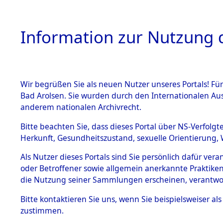
Information zur Nutzung d
Wir begrüßen Sie als neuen Nutzer unseres Portals! Fü
HOME
BESTANDSB
Bad Arolsen. Sie wurden durch den Internationalen Au
anderem nationalen Archivrecht.
BESTÄNDE
Listen von
Bitte beachten Sie, dass dieses Portal über NS-Verfolgt
Herkunft, Gesundheitszustand, sexuelle Orientierung, 
1.
→
0010 (8
Inhaftierungsdoku
Als Nutzer dieses Portals sind Sie persönlich dafür ver
mente
oder Betroffener sowie allgemein anerkannte Praktiken
5. Verschiedenes
die Nutzung seiner Sammlungen erscheinen, verantwo
5.3
Bitte
kontaktieren
Sie uns, wenn Sie beispielsweiser a
Todesmärsche
zustimmen.
5.3.1 Alliierte
Erhebungen