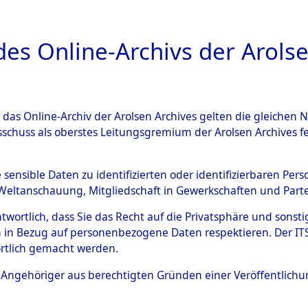
a
A
es Online-Archivs der Arolse
DIGITAL COLLEC
r das Online-Archiv der Arolsen Archives gelten die gleiche
ESCHREIBUNG
ARCHIVALE
ÜBERSICHT
BILD
sschuss als oberstes Leitungsgremium der Arolsen Archives 
 auf Todesmärschen Verstor
e sensible Daten zu identifizierten oder identifizierbaren Pe
Weltanschauung, Mitgliedschaft in Gewerkschaften und Partei
4607099)
antwortlich, dass Sie das Recht auf die Privatsphäre und sons
 in Bezug auf personenbezogene Daten respektieren. Der ITS k
rtlich gemacht werden.
0010 (84607099)
ls Angehöriger aus berechtigten Gründen einer Veröffentlic