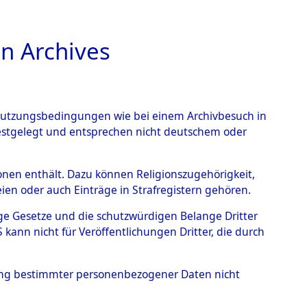
n Archives
TIONS ONLINE
n Nutzungsbedingungen wie bei einem Archivbesuch in
festgelegt und entsprechen nicht deutschem oder
benen.
→
0006 (84607089)
rsonen enthält. Dazu können Religionszugehörigkeit,
en oder auch Einträge in Strafregistern gehören.
tige Gesetze und die schutzwürdigen Belange Dritter
ann nicht für Veröffentlichungen Dritter, die durch
hung bestimmter personenbezogener Daten nicht