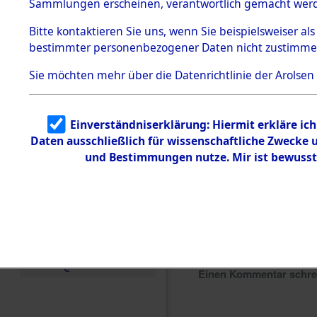
Sammlungen erscheinen, verantwortlich gemacht wer
Todesmärsche
5.3.1 Alliierte
Bitte
kontaktieren
Sie uns, wenn Sie beispielsweiser al
Erhebungen
bestimmter personenbezogener Daten nicht zustimme
zu
Todesmärsch
en
Sie möchten mehr über die Datenrichtlinie der Arolsen
5.3.2
Versuchte
Identifizierun
Einverständniserklärung: Hiermit erkläre ic
g
Daten ausschließlich für wissenschaftliche Zwecke
5.3.3
Todesmärsch
und Bestimmungen nutze. Mir ist bewusst
e /
Identifikation
unbekannter
Toter
5.3.5
Grabermittlu
ng /
Friedhofsplän
e
Einen Kommentar schr