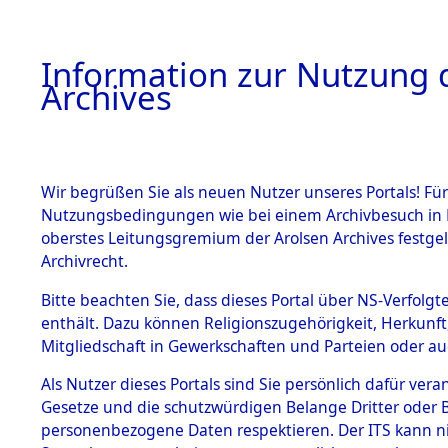
Information zur Nutzung d
Archives
HOME
BESTANDSBESCHREIBUNG
ARCHIVAL
Wir begrüßen Sie als neuen Nutzer unseres Portals! Für
Nutzungsbedingungen wie bei einem Archivbesuch in B
oberstes Leitungsgremium der Arolsen Archives festg
Archivrecht.
BESTÄNDE
Bitte beachten Sie, dass dieses Portal über NS-Verfolgte
Listen vo
enthält. Dazu können Religionszugehörigkeit, Herkunf
Mitgliedschaft in Gewerkschaften und Parteien oder auc
1.
Verstorbe
Inhaftierungsdoku
mente
Als Nutzer dieses Portals sind Sie persönlich dafür vera
0040 (846
Gesetze und die schutzwürdigen Belange Dritter oder B
5. Verschiedenes
personenbezogene Daten respektieren. Der ITS kann nic
5.3