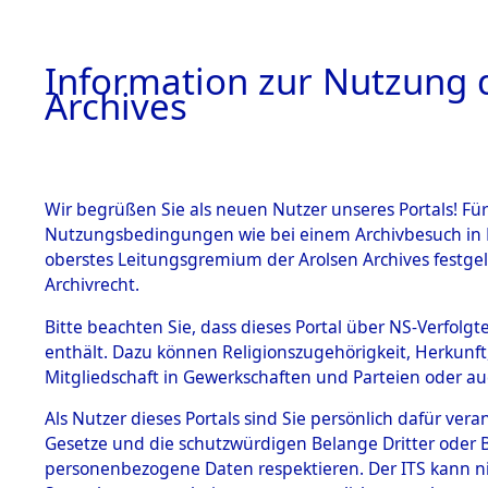
Information zur Nutzung d
Archives
HOME
BESTANDSBESCHREIBUNG
ARCHIVAL
Wir begrüßen Sie als neuen Nutzer unseres Portals! Für
Nutzungsbedingungen wie bei einem Archivbesuch in B
oberstes Leitungsgremium der Arolsen Archives festg
Archivrecht.
BESTÄNDE
Bitte beachten Sie, dass dieses Portal über NS-Verfolgte
Listen vo
enthält. Dazu können Religionszugehörigkeit, Herkunf
Mitgliedschaft in Gewerkschaften und Parteien oder auc
1.
Verstorbe
Inhaftierungsdoku
mente
Als Nutzer dieses Portals sind Sie persönlich dafür vera
0075 (846
Gesetze und die schutzwürdigen Belange Dritter oder B
5. Verschiedenes
personenbezogene Daten respektieren. Der ITS kann nic
5.3