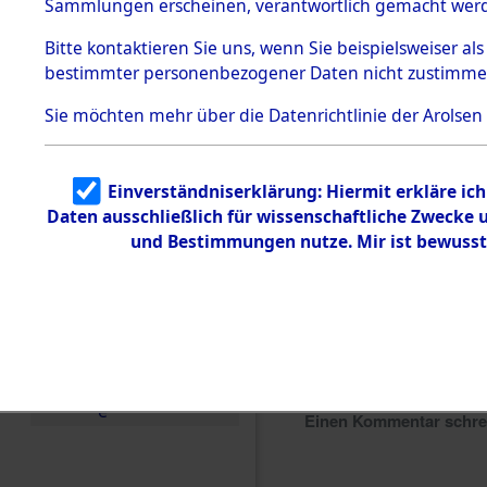
Sammlungen erscheinen, verantwortlich gemacht wer
Todesmärsche
5.3.1 Alliierte
Bitte
kontaktieren
Sie uns, wenn Sie beispielsweiser al
Erhebungen
bestimmter personenbezogener Daten nicht zustimme
zu
Todesmärsch
en
Sie möchten mehr über die Datenrichtlinie der Arolsen
5.3.2
Versuchte
Identifizierun
Einverständniserklärung: Hiermit erkläre ic
g
Daten ausschließlich für wissenschaftliche Zwecke
5.3.3
Todesmärsch
und Bestimmungen nutze. Mir ist bewusst
e /
Identifikation
unbekannter
Toter
5.3.5
Grabermittlu
ng /
Friedhofsplän
e
Einen Kommentar schr